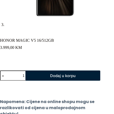
HONOR MAGIC V5 16/512GB
3.999,00
KM
HONOR
Dodaj u korpu
MAGIC
V5
16/512GB
količina
Napomena: Cijene na online shopu mogu se 
razlikovati od cijena u maloprodajnom 
objektu!