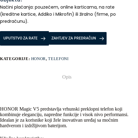
Načini plaćanja: pouzećem, online karticama, na rate 
(kreditne kartice, Addiko i Mikrofin) ili žiralno (firme, po 
predračunu).
UPUTSTVO ZA RATE
ZAHTJEV ZA PREDRAČUN
KATEGORIJE:
HONOR
,
TELEFONI
Opis
HONOR Magic V5 predstavlja vrhunski preklopni telefon koji
kombinuje eleganciju, napredne funkcije i visok nivo performansi.
Idealan je za korisnike koji žele inovativan uređaj sa moćnim
hardverom i izdržljivom baterijom.