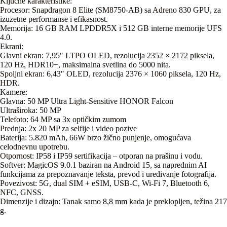
Ključne karakteristike:
Procesor: Snapdragon 8 Elite (SM8750-AB) sa Adreno 830 GPU, za
izuzetne performanse i efikasnost.
Memorija: 16 GB RAM LPDDR5X i 512 GB interne memorije UFS
4.0.
Ekrani:
Glavni ekran: 7,95″ LTPO OLED, rezolucija 2352 × 2172 piksela,
120 Hz, HDR10+, maksimalna svetlina do 5000 nita.
Spoljni ekran: 6,43″ OLED, rezolucija 2376 × 1060 piksela, 120 Hz,
HDR.
Kamere:
Glavna: 50 MP Ultra Light-Sensitive HONOR Falcon
Ultraširoka: 50 MP
Telefoto: 64 MP sa 3x optičkim zumom
Prednja: 2x 20 MP za selfije i video pozive
Baterija: 5.820 mAh, 66W brzo žično punjenje, omogućava
celodnevnu upotrebu.
Otpornost: IP58 i IP59 sertifikacija – otporan na prašinu i vodu.
Softver: MagicOS 9.0.1 baziran na Android 15, sa naprednim AI
funkcijama za prepoznavanje teksta, prevod i uređivanje fotografija.
Povezivost: 5G, dual SIM + eSIM, USB-C, Wi-Fi 7, Bluetooth 6,
NFC, GNSS.
Dimenzije i dizajn: Tanak samo 8,8 mm kada je preklopljen, težina 217
g.