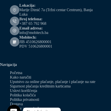
Lokacija:
Marije Dimić 7a (Tržni centar Centrum), Banja
Luka
Broj telefona:
+387 65 792 968
Email adresa:
info@mobitech.ba
Mobitech:
JIB 4510626800001
PDV 510626800001
Navigacija
Početna
Kako naručiti
Uputstvo za online plaćanje, plaćanje i plaćanje na rate
Sigurnost plaćanja kreditnim karticama
Uslovi korišćenja
Politika kolačića
Politika privatnosti
Dostava
Zahtjev za predračun