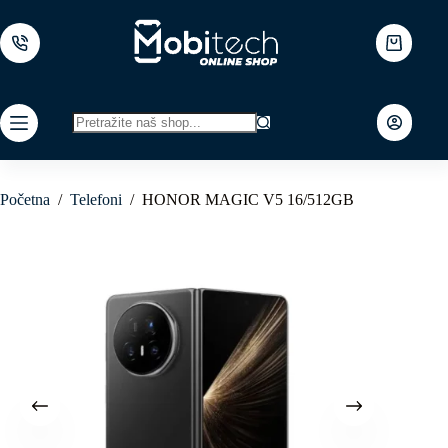
Skip
to
content
Shopping
cart
No
results
Početna
/
Telefoni
/
HONOR MAGIC V5 16/512GB