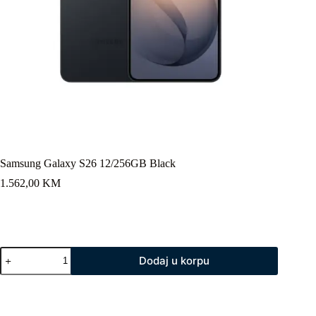
Samsung Galaxy S26 12/256GB Black
1.562,00
KM
Samsung
Dodaj u korpu
Galaxy
S26
12/256GB
Black
količina