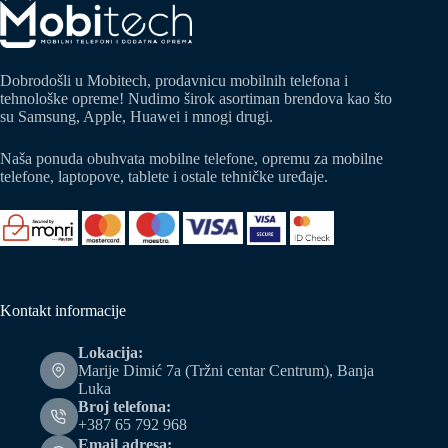
Dobrodošli u Mobitech, prodavnicu mobilnih telefona i
tehnološke opreme! Nudimo širok asortiman brendova kao što
su Samsung, Apple, Huawei i mnogi drugi.
Naša ponuda obuhvata mobilne telefone, opremu za mobilne
telefone, laptopove, tablete i ostale tehničke uređaje.
Kontakt informacije
Lokacija:
Marije Dimić 7a (Tržni centar Centrum), Banja
Luka
Broj telefona:
+387 65 792 968
Email adresa: