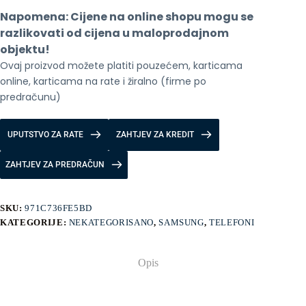
Napomena: Cijene na online shopu mogu se 
razlikovati od cijena u maloprodajnom 
objektu!
Ovaj proizvod možete platiti pouzećem, karticama 
online, karticama na rate i žiralno (firme po 
predračunu)
UPUTSTVO ZA RATE
ZAHTJEV ZA KREDIT
ZAHTJEV ZA PREDRAČUN
SKU:
971C736FE5BD
KATEGORIJE:
NEKATEGORISANO
,
SAMSUNG
,
TELEFONI
Opis