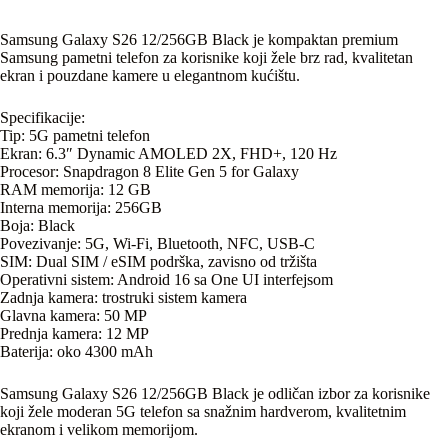
Samsung Galaxy S26 12/256GB Black je kompaktan premium
Samsung pametni telefon za korisnike koji žele brz rad, kvalitetan
ekran i pouzdane kamere u elegantnom kućištu.
Specifikacije:
Tip: 5G pametni telefon
Ekran: 6.3″ Dynamic AMOLED 2X, FHD+, 120 Hz
Procesor: Snapdragon 8 Elite Gen 5 for Galaxy
RAM memorija: 12 GB
Interna memorija: 256GB
Boja: Black
Povezivanje: 5G, Wi-Fi, Bluetooth, NFC, USB-C
SIM: Dual SIM / eSIM podrška, zavisno od tržišta
Operativni sistem: Android 16 sa One UI interfejsom
Zadnja kamera: trostruki sistem kamera
Glavna kamera: 50 MP
Prednja kamera: 12 MP
Baterija: oko 4300 mAh
Samsung Galaxy S26 12/256GB Black je odličan izbor za korisnike
koji žele moderan 5G telefon sa snažnim hardverom, kvalitetnim
ekranom i velikom memorijom.