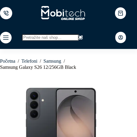
Skip
to
content
Shopping
cart
No
results
Početna
/
Telefoni
/
Samsung
/
Samsung Galaxy S26 12/256GB Black