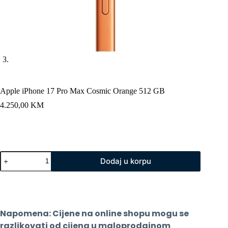
Apple iPhone 17 Pro Max Cosmic Orange 512 GB
4.250,00
KM
Apple
Dodaj u korpu
iPhone
17
Pro
Max
Cosmic
Orange
Napomena: Cijene na online shopu mogu se 
512
GB
razlikovati od cijena u maloprodajnom 