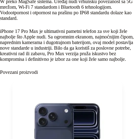
W preko MagSafe sistema. Uređaj nudi vrhunsku povezanost sa 5G
mrežom, Wi-Fi 7 standardom i Bluetooth 6 tehnologijom.
Vodootpornost i otpornost na prašinu po IP68 standardu dolaze kao
standard.
iPhone 17 Pro Max je ultimativni pametni telefon za sve koji žele
najbolje što Apple nudi. Sa ogromnim ekranom, najmoćnijim čipom,
naprednim kamerama i dugotrajnom baterijom, ovaj model postavlja
nove standarde u industriji. Bilo da ga koristiš za poslovne potrebe,
kreativni rad ili zabavu, Pro Max verzija pruža iskustvo bez
kompromisa i definitivno je izbor za one koji žele samo najbolje.
Povezani proizvodi