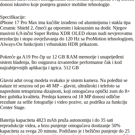
donosi iskustvo koje pomjera granice mobilne tehnologije.
Specifikacije:
iPhone 17 Pro Max ima kućište izrađeno od aluminijuma i stakla tipa
Ceramic Shield 2, čineći ga otpornim i luksuznim na dodir. Njegov
masivni 6,9-inčni Super Retina XDR OLED ekran nudi nevjerovatnu
rezoluciju i stopu osvježavanja do 120 Hz sa ProMotion tehnologijom,
Always-On funkcijom i vrhunskim HDR prikazom.
Pokreće ga A19 Pro čip uz 12 GB RAM memorije i unaprijeđeni
sistem hlađenja, što osigurava izvanredne performanse čak i kod
najzahtjevnijih aplikacija i igrica. 512 GB
Glavni adut ovog modela svakako je sistem kamera. Na poleđini se
nalaze tri senzora od po 48 MP – glavni, ultraširoki i telefoto sa
naprednim tetraprizma dizajnom, koji omogućava optički zum do 8×
bez gubitka kvaliteta. Prednja kamera od 18 MP donosi odlične
rezultate za selfie fotografije i video pozive, uz podršku za funkciju
Center Stage.
Baterija kapaciteta 4823 mAh pruža autonomiju i do 35 sati
reprodukcije videa, a brzo punjenje omogućava dostizanje 50%
kapaciteta za svega 20 minuta. Podržano je i bežično punjenje do 25