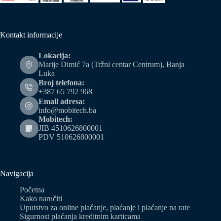
Kontakt informacije
Lokacija:
Marije Dimić 7a (Tržni centar Centrum), Banja
Luka
Broj telefona:
+387 65 792 968
Email adresa:
info@mobitech.ba
Mobitech:
JIB 4510626800001
PDV 510626800001
Navigacija
Početna
Kako naručiti
Uputstvo za online plaćanje, plaćanje i plaćanje na rate
Sigurnost plaćanja kreditnim karticama