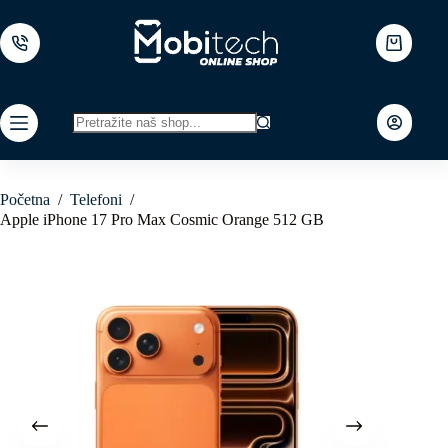
Skip
to
content
Shopping
cart
No
results
Početna
/
Telefoni
/
Apple iPhone 17 Pro Max Cosmic Orange 512 GB