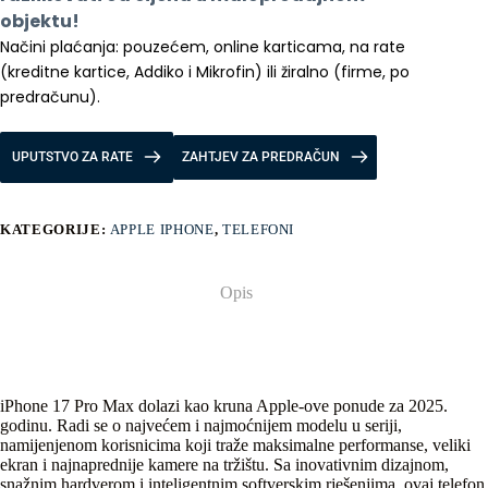
količina
objektu!
Načini plaćanja: pouzećem, online karticama, na rate 
(kreditne kartice, Addiko i Mikrofin) ili žiralno (firme, po 
predračunu).
UPUTSTVO ZA RATE
ZAHTJEV ZA PREDRAČUN
KATEGORIJE:
APPLE IPHONE
,
TELEFONI
Opis
iPhone 17 Pro Max dolazi kao kruna Apple-ove ponude za 2025.
godinu. Radi se o najvećem i najmoćnijem modelu u seriji,
namijenjenom korisnicima koji traže maksimalne performanse, veliki
ekran i najnaprednije kamere na tržištu. Sa inovativnim dizajnom,
snažnim hardverom i inteligentnim softverskim rješenjima, ovaj telefon