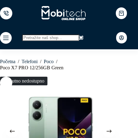
Skip
to
content
Shopping
cart
No
results
Početna
/
Telefoni
/
Poco
/
Poco X7 PRO 12/256GB Green
Trenutno nedostupno