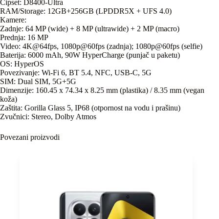
Čipset: D8400-Ultra
RAM/Storage: 12GB+256GB (LPDDR5X + UFS 4.0)
Kamere:
Zadnje: 64 MP (wide) + 8 MP (ultrawide) + 2 MP (macro)
Prednja: 16 MP
Video: 4K@64fps, 1080p@60fps (zadnja); 1080p@60fps (selfie)
Baterija: 6000 mAh, 90W HyperCharge (punjač u paketu)
OS: HyperOS
Povezivanje: Wi-Fi 6, BT 5.4, NFC, USB-C, 5G
SIM: Dual SIM, 5G+5G
Dimenzije: 160.45 x 74.34 x 8.25 mm (plastika) / 8.35 mm (vegan
koža)
Zaštita: Gorilla Glass 5, IP68 (otpornost na vodu i prašinu)
Zvučnici: Stereo, Dolby Atmos
Povezani proizvodi