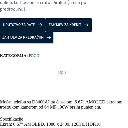
online, karticama na rate i žiralno (firme po 
predračunu)
UPUTSTVO ZA RATE
ZAHTJEV ZA KREDIT
ZAHTJEV ZA PREDRAČUN
KATEGORIJA:
POCO
Opis
Moćan telefon sa D8400-Ultra čipsetom, 6.67” AMOLED ekranom,
trostrukom kamerom od 64 MP i 90W brzim punjenjem.
Specifikacije
Ekran: 6.67” AMOLED, 1080 x 2400, 120Hz, HDR10+