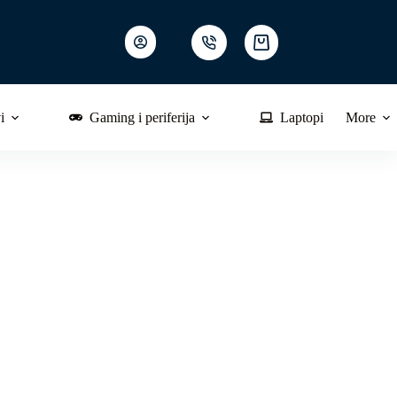
Shopping
cart
i
Gaming i periferija
Laptopi
More