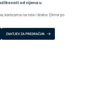
likovati od cijena u 
, karticama na rate i žiralno (firme po 
ZAHTJEV ZA PREDRAČUN