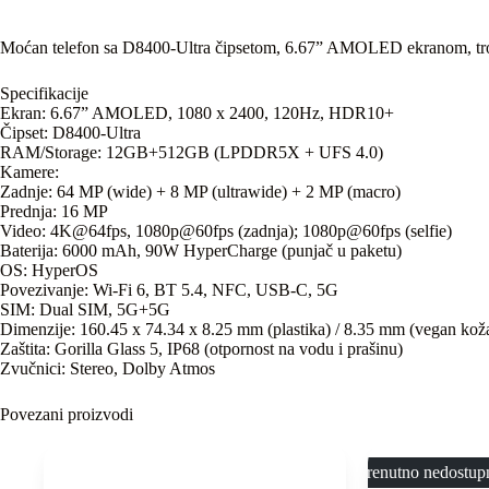
Moćan telefon sa D8400-Ultra čipsetom, 6.67” AMOLED ekranom, t
Specifikacije
Ekran: 6.67” AMOLED, 1080 x 2400, 120Hz, HDR10+
Čipset: D8400-Ultra
RAM/Storage: 12GB+512GB (LPDDR5X + UFS 4.0)
Kamere:
Zadnje: 64 MP (wide) + 8 MP (ultrawide) + 2 MP (macro)
Prednja: 16 MP
Video: 4K@64fps, 1080p@60fps (zadnja); 1080p@60fps (selfie)
Baterija: 6000 mAh, 90W HyperCharge (punjač u paketu)
OS: HyperOS
Povezivanje: Wi-Fi 6, BT 5.4, NFC, USB-C, 5G
SIM: Dual SIM, 5G+5G
Dimenzije: 160.45 x 74.34 x 8.25 mm (plastika) / 8.35 mm (vegan kož
Zaštita: Gorilla Glass 5, IP68 (otpornost na vodu i prašinu)
Zvučnici: Stereo, Dolby Atmos
Povezani proizvodi
Trenutno nedostup