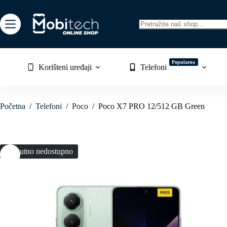
Skip
to
content
No
results
Popularno
Korišteni uređaji
Telefoni
Početna
/
Telefoni
/
Poco
/
Poco X7 PRO 12/512 GB Green
Trenutno nedostupno