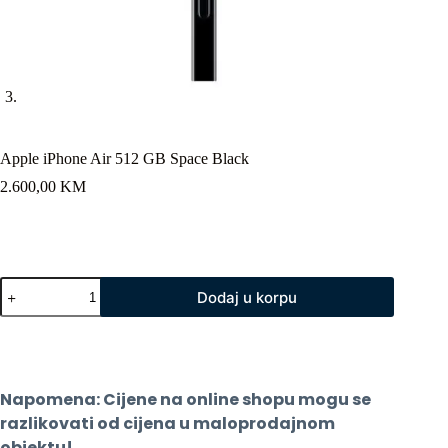
Apple iPhone Air 512 GB Space Black
2.600,00
KM
Apple
Dodaj u korpu
iPhone
Air
512
GB
Space
Black
Napomena: Cijene na online shopu mogu se 
količina
razlikovati od cijena u maloprodajnom 
objektu!