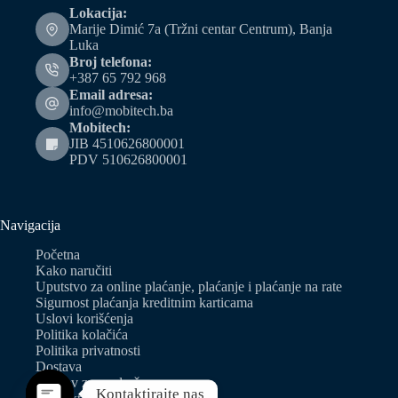
Lokacija:
Marije Dimić 7a (Tržni centar Centrum), Banja
Luka
Broj telefona:
+387 65 792 968
Email adresa:
info@mobitech.ba
Mobitech:
JIB 4510626800001
PDV 510626800001
Navigacija
Početna
Kako naručiti
Uputstvo za online plaćanje, plaćanje i plaćanje na rate
Sigurnost plaćanja kreditnim karticama
Uslovi korišćenja
Politika kolačića
Politika privatnosti
Dostava
Zahtjev za predračun
Kontaktirajte nas