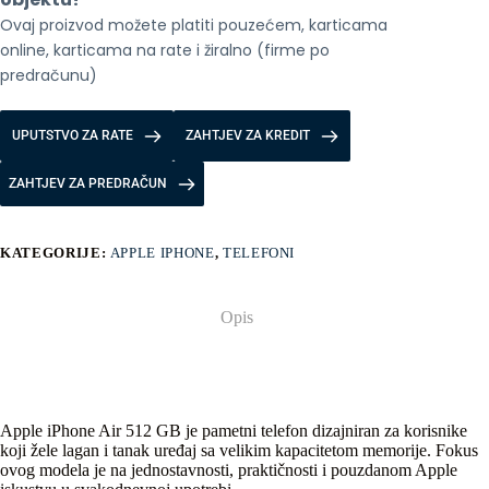
Ovaj proizvod možete platiti pouzećem, karticama 
online, karticama na rate i žiralno (firme po 
predračunu)
UPUTSTVO ZA RATE
ZAHTJEV ZA KREDIT
ZAHTJEV ZA PREDRAČUN
KATEGORIJE:
APPLE IPHONE
,
TELEFONI
Opis
Apple iPhone Air 512 GB je pametni telefon dizajniran za korisnike
koji žele lagan i tanak uređaj sa velikim kapacitetom memorije. Fokus
ovog modela je na jednostavnosti, praktičnosti i pouzdanom Apple