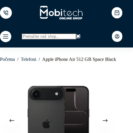
Skip
to
content
Shopping
cart
No
results
Početna
/
Telefoni
/
Apple iPhone Air 512 GB Space Black