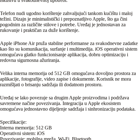
iskustvu u svakodnevnoj upotrebi.
Telefon nudi ugodno korištenje zahvaljujući tankom kućištu i maloj
težini. Dizajn je minimalistički i prepoznatljivo Apple, što ga čini
pogodnim za različite stilove i potrebe. Uređaj je jednostavan za
rukovanje i praktičan za duže korištenje.
Apple iPhone Air pruža stabilne performanse za svakodnevne zadatke
kao što su komunikacija, surfanje i multimedija. iOS operativni sistem
omogućava glatko funkcionisanje aplikacija, dobru optimizaciju i
redovna sigurnosna ažuriranja.
Velika interna memorija od 512 GB omogućava dovoljno prostora za
aplikacije, fotografije, video zapise i dokumente. Korisnik ne mora
razmišljati o brisanju sadržaja ili dodatnom prostoru.
Uređaj se lako povezuje sa drugim Apple proizvodima i podržava
savremene načine povezivanja. Integracija u Apple ekosistem
omogućava jednostavno dijeljenje sadržaja i sinhronizaciju podataka.
Specifikacije:
Interna memorija: 512 GB
Operativni sistem: iOS
Povezivanje: mobilna mreža, Wi-Fi, Bluetooth