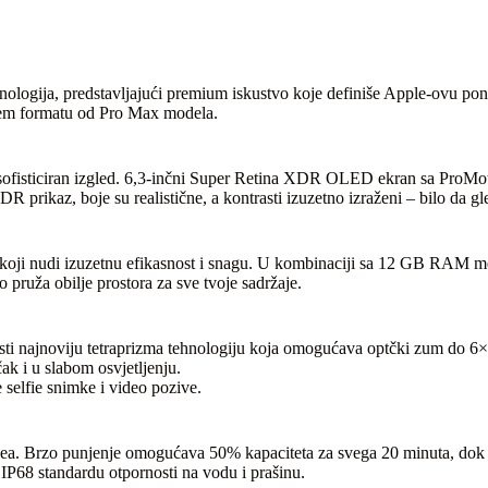
hnologija, predstavljajući premium iskustvo koje definiše Apple-ovu po
ijem formatu od Pro Max modela.
 i sofisticiran izgled. 6,3-inčni Super Retina XDR OLED ekran sa ProM
rikaz, boje su realistične, a kontrasti izuzetno izraženi – bilo da gleda
i, koji nudi izuzetnu efikasnost i snagu. U kombinaciji sa 12 GB RAM 
 pruža obilje prostora za sve tvoje sadržaje.
isti najnoviju tetraprizma tehnologiju koja omogućava optčki zum do 6× 
, čak i u slabom osvjetljenju.
selfie snimke i video pozive.
videa. Brzo punjenje omogućava 50% kapaciteta za svega 20 minuta, d
IP68 standardu otpornosti na vodu i prašinu.