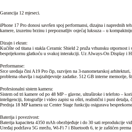
Garancija 12 mjeseci.
iPhone 17 Pro donosi savršen spoj performansi, dizajna i naprednih te
kamere, izuzetnu brzinu i prepoznatljiv osjećaj luksuza – u kompaktn
Dizajn i ekran:
Kućište od titana i stakla Ceramic Shield 2 pruža vrhunsku otpornost
besprijekornu glatkoću u svakoj interakciji. Uz Always-On Display i HDR p
Performanse:
Srce uređaja čini A19 Pro čip, razvijen na 3-nanometarskoj arhitektur
problema obavlja i najzahtjevnije zadatke. 512 GB interne memorije, što
Profesionalni sistem kamera:
Sistem od tri kamere od po 48 MP – glavne, ultraširoke i telefoto – kor
inteligenciji, fotografije i video zapisi su oštri, realistični i puni detalja
Prednja 18 MP kamera uz Center Stage funkciju osigurava besprekorne 
Baterija i povezivost:
Baterija kapaciteta 4350 mAh obezbjeđuje i do 30 sati reprodukcije 
Uređaj podržava 5G mrežu, Wi-Fi 7 i Bluetooth 6, te je zaštićen prema 