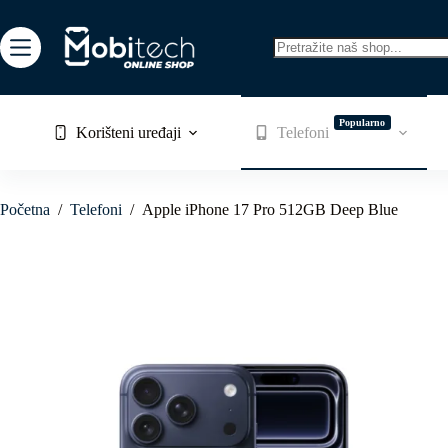
Skip
to
content
No
results
Popularno
Korišteni uređaji
Telefoni
Početna
/
Telefoni
/
Apple iPhone 17 Pro 512GB Deep Blue