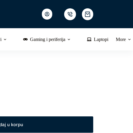
Shopping
cart
i
Gaming i periferija
Laptopi
More
daj u korpu