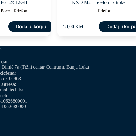
 F6 12/512GB
KXD M21 Telefon na tipke
Poco
,
Telefoni
Telefoni
Dodaj u korpu
Dodaj u korp
50,00
KM
je
ija:
 Dimić 7a (Tržni centar Centrum), Banja Luka
elefona:
65 792 968
 adresa:
mobitech.ba
ech:
510626800001
510626800001