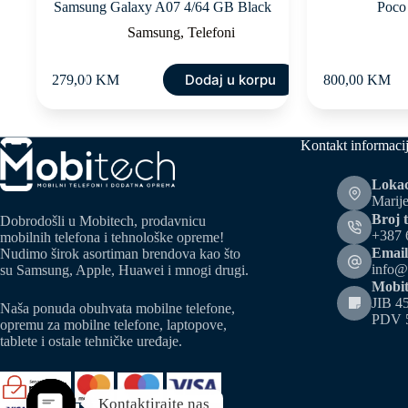
Samsung Galaxy A07 4/64 GB Black
Poco
Samsung
,
Telefoni
Dodaj u korpu
279,00
KM
800,00
KM
Kontakt informaci
Lokac
Marije
Broj t
Dobrodošli u Mobitech, prodavnicu
+387 
mobilnih telefona i tehnološke opreme!
Email
Nudimo širok asortiman brendova kao što
info@
su Samsung, Apple, Huawei i mnogi drugi.
Mobit
JIB 4
Naša ponuda obuhvata mobilne telefone,
PDV 
opremu za mobilne telefone, laptopove,
tablete i ostale tehničke uređaje.
Kontaktirajte nas