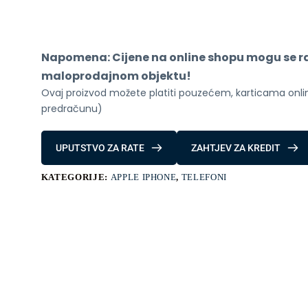
Pro
512GB
Deep
Blue
količina
Napomena: Cijene na online shopu mogu se raz
maloprodajnom objektu!
Ovaj proizvod možete platiti pouzećem, karticama online
predračunu)
UPUTSTVO ZA RATE
ZAHTJEV ZA KREDIT
KATEGORIJE:
APPLE IPHONE
,
TELEFONI