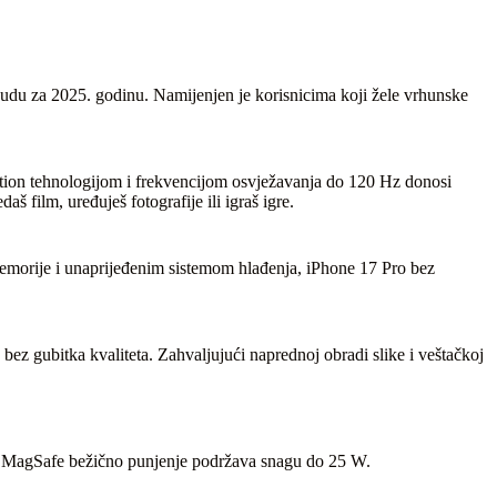
nudu za 2025. godinu. Namijenjen je korisnicima koji žele vrhunske
otion tehnologijom i frekvencijom osvježavanja do 120 Hz donosi
š film, uređuješ fotografije ili igraš igre.
memorije i unaprijeđenim sistemom hlađenja, iPhone 17 Pro bez
bez gubitka kvaliteta. Zahvaljujući naprednoj obradi slike i veštačkoj
ok MagSafe bežično punjenje podržava snagu do 25 W.