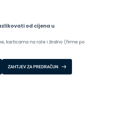
likovati od cijena u 
, karticama na rate i žiralno (firme po 
ZAHTJEV ZA PREDRAČUN