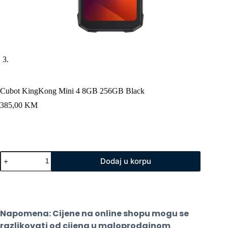
Cubot KingKong Mini 4 8GB 256GB Black
385,00
KM
Cubot
Dodaj u korpu
KingKong
Mini
4
8GB
256GB
Black
Napomena: Cijene na online shopu mogu se 
količina
razlikovati od cijena u maloprodajnom 