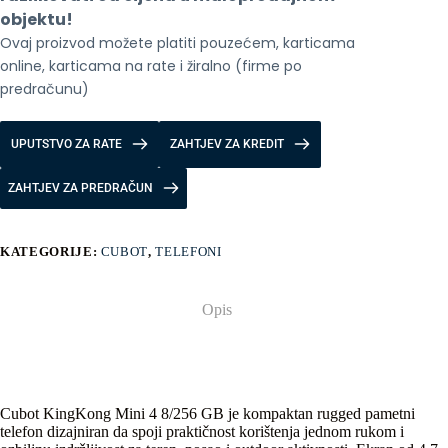
objektu!
Ovaj proizvod možete platiti pouzećem, karticama 
online, karticama na rate i žiralno (firme po 
predračunu)
UPUTSTVO ZA RATE
ZAHTJEV ZA KREDIT
ZAHTJEV ZA PREDRAČUN
KATEGORIJE:
CUBOT
,
TELEFONI
Opis
Cubot KingKong Mini 4 8/256 GB je kompaktan rugged pametni
telefon dizajniran da spoji praktičnost korištenja jednom rukom i