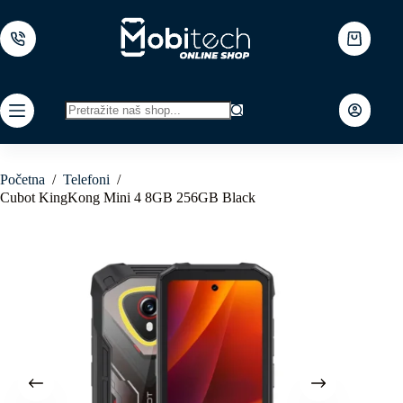
Skip
to
content
Shopping
cart
No
results
Početna
/
Telefoni
/
Cubot KingKong Mini 4 8GB 256GB Black