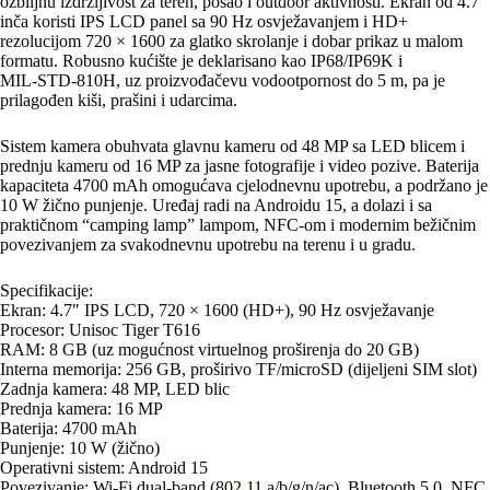
ozbiljnu izdržljivost za teren, posao i outdoor aktivnosti. Ekran od 4.7
inča koristi IPS LCD panel sa 90 Hz osvježavanjem i HD+
rezolucijom 720 × 1600 za glatko skrolanje i dobar prikaz u malom
formatu. Robusno kućište je deklarisano kao IP68/IP69K i
MIL‑STD‑810H, uz proizvođačevu vodootpornost do 5 m, pa je
prilagođen kiši, prašini i udarcima.
Sistem kamera obuhvata glavnu kameru od 48 MP sa LED blicem i
prednju kameru od 16 MP za jasne fotografije i video pozive. Baterija
kapaciteta 4700 mAh omogućava cjelodnevnu upotrebu, a podržano je
10 W žično punjenje. Uređaj radi na Androidu 15, a dolazi i sa
praktičnom “camping lamp” lampom, NFC‑om i modernim bežičnim
povezivanjem za svakodnevnu upotrebu na terenu i u gradu.
Specifikacije:
Ekran: 4.7″ IPS LCD, 720 × 1600 (HD+), 90 Hz osvježavanje
Procesor: Unisoc Tiger T616
RAM: 8 GB (uz mogućnost virtuelnog proširenja do 20 GB)
Interna memorija: 256 GB, proširivo TF/microSD (dijeljeni SIM slot)
Zadnja kamera: 48 MP, LED blic
Prednja kamera: 16 MP
Baterija: 4700 mAh
Punjenje: 10 W (žično)
Operativni sistem: Android 15
Povezivanje: Wi‑Fi dual‑band (802.11 a/b/g/n/ac), Bluetooth 5.0, NFC,