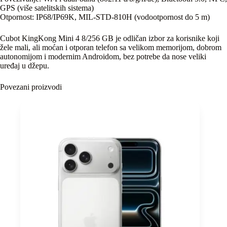
GPS (više satelitskih sistema)
Otpornost: IP68/IP69K, MIL‑STD‑810H (vodootpornost do 5 m)
Cubot KingKong Mini 4 8/256 GB je odličan izbor za korisnike koji
žele mali, ali moćan i otporan telefon sa velikom memorijom, dobrom
autonomijom i modernim Androidom, bez potrebe da nose veliki
uređaj u džepu.
Povezani proizvodi