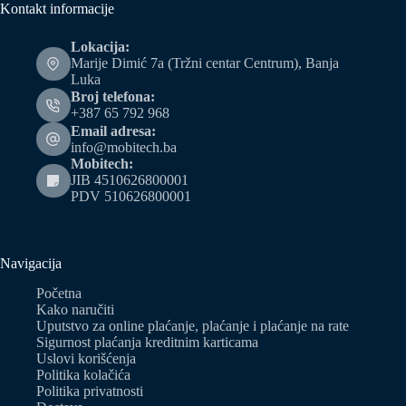
Kontakt informacije
Lokacija:
Marije Dimić 7a (Tržni centar Centrum), Banja
Luka
Broj telefona:
+387 65 792 968
Email adresa:
info@mobitech.ba
Mobitech:
JIB 4510626800001
PDV 510626800001
Navigacija
Početna
Kako naručiti
Uputstvo za online plaćanje, plaćanje i plaćanje na rate
Sigurnost plaćanja kreditnim karticama
Uslovi korišćenja
Politika kolačića
Politika privatnosti