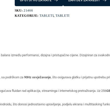
UPUTSTVO ZA RATE
ZAHTJEV ZA KREDIT
SKU:
21466
KATEGORIJE:
TABLETI
,
TABLETI
balans između performansi, dizajna i pristupačne cijene. Dizajniran za svakodnev
, sa podrškom za
90Hz osvježavanje
, što osigurava glatku i prijatnu upotrebu pri
ogućava fluidan rad aplikacija, streaminga i internetskog pretraživanja. Uz 256
GB
droidu, što donosi jednostavno upravljanje, podjelu ekrana i multitasking fun