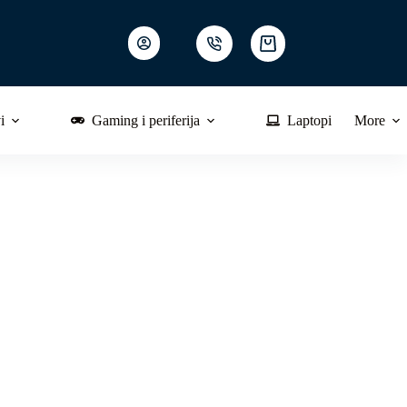
Shopping
cart
i
Gaming i periferija
Laptopi
More