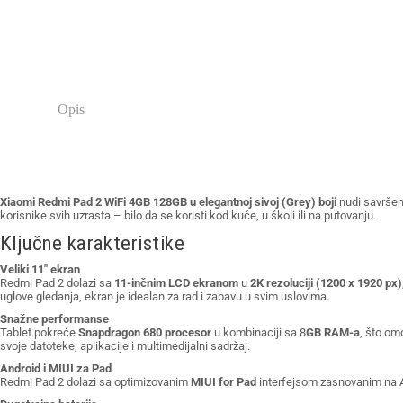
Opis
Xiaomi Redmi Pad 2 WiFi 4GB 128GB u elegantnoj sivoj (Grey) boji
nudi savršen 
korisnike svih uzrasta – bilo da se koristi kod kuće, u školi ili na putovanju.
Ključne karakteristike
Veliki 11″ ekran
Redmi Pad 2 dolazi sa
11-inčnim LCD ekranom
u
2K rezoluciji (1200 x 1920 px)
uglove gledanja, ekran je idealan za rad i zabavu u svim uslovima.
Snažne performanse
Tablet pokreće
Snapdragon 680 procesor
u kombinaciji sa 8
GB RAM-a
, što om
svoje datoteke, aplikacije i multimedijalni sadržaj.
Android i MIUI za Pad
Redmi Pad 2 dolazi sa optimizovanim
MIUI for Pad
interfejsom zasnovanim na An