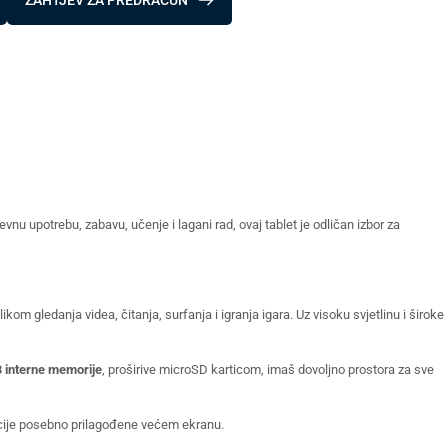
ZAHTJEV ZA PREDRAČUN
nu upotrebu, zabavu, učenje i lagani rad, ovaj tablet je odličan izbor za
likom gledanja videa, čitanja, surfanja i igranja igara. Uz visoku svjetlinu i široke
 interne memorije
, proširive microSD karticom, imaš dovoljno prostora za sve
kcije posebno prilagođene većem ekranu.