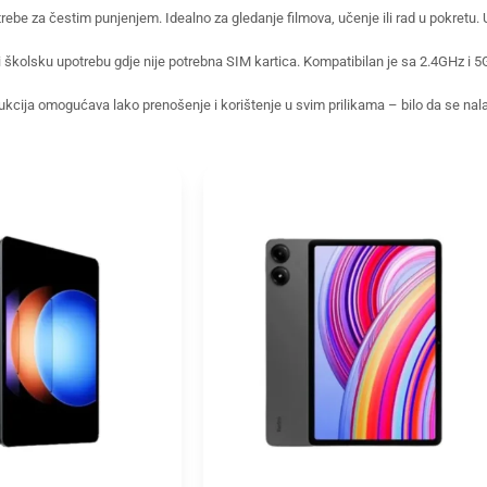
rebe za čestim punjenjem. Idealno za gledanje filmova, učenje ili rad u pokretu.
 i školsku upotrebu gdje nije potrebna SIM kartica. Kompatibilan je sa 2.4GHz i 5
ukcija omogućava lako prenošenje i korištenje u svim prilikama – bilo da se nalaz