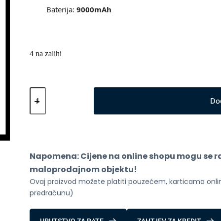
Baterija:
9000
mAh
4 na zalihi
Xiaomi
Redmi
Do
Pad
2
4G
8GB
256GB
Grey
Napomena: Cijene na online shopu mogu se raz
količina
maloprodajnom objektu!
Ovaj proizvod možete platiti pouzećem, karticama online
predračunu)