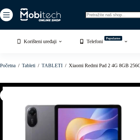
Skip
to
content
No
results
Popularno
Korišteni uređaji
Telefoni
Početna
/
Tableti
/
TABLETI
/
Xiaomi Redmi Pad 2 4G 8GB 256