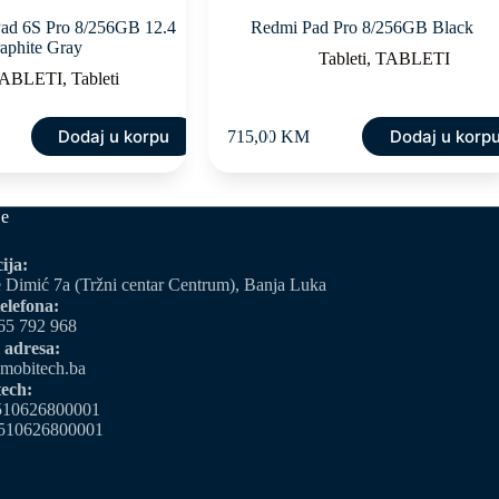
Pad 6S Pro 8/256GB 12.4
Redmi Pad Pro 8/256GB Black
aphite Gray
Tableti
,
TABLETI
ABLETI
,
Tableti
Dodaj u korpu
Dodaj u korp
715,00
KM
je
ija:
 Dimić 7a (Tržni centar Centrum), Banja Luka
elefona:
65 792 968
 adresa:
mobitech.ba
ech:
510626800001
510626800001