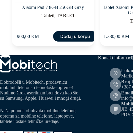
Xiaomi Pad 7 8GB 256GB Gray
Tablet Xiaomi 
Gr
Tableti
,
TABLETI
T
Dodaj u korpu
900,00
KM
1.330,00
KM
Kontakt informaci
Lokac
Marije
Broj t
Dobrodošli u Mobitech, prodavnicu
+387 
mobilnih telefona i tehnološke opreme!
Email
Nudimo širok asortiman brendova kao što
info@
su Samsung, Apple, Huawei i mnogi drugi.
Mobit
JIB 4
Naša ponuda obuhvata mobilne telefone,
PDV 
opremu za mobilne telefone, laptopove,
tablete i ostale tehničke uređaje.