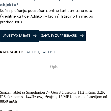
objektu!
Načini plaćanja: pouzećem, online karticama, na rate 
(kreditne kartice, Addiko i Mikrofin) ili žiralno (firme, po 
predračunu).
UPUTSTVO ZA RATE
ZAHTJEV ZA PREDRAČUN
KATEGORIJE:
TABLETI
,
TABLETI
Opis
Snažan tablet sa Snapdragon 7+ Gen 3 čipsetom, 11.2-inčnim 3.2K
IPS ekranom sa 144Hz osvježenjem, 13 MP kamerom i baterijom od
8850 mAh