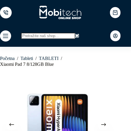
Skip
to
content
Shopping
cart
No
results
Početna
/
Tableti
/
TABLETI
/
Xiaomi Pad 7 8/128GB Blue