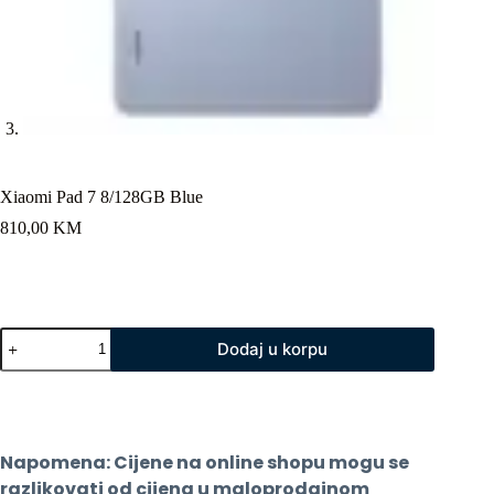
Xiaomi Pad 7 8/128GB Blue
810,00
KM
Xiaomi
Dodaj u korpu
Pad
7
8/128GB
Blue
količina
Napomena: Cijene na online shopu mogu se 
razlikovati od cijena u maloprodajnom 