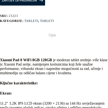
ZAHTJEV ZA PREDRAČUN
SKU:
23223
KATEGORIJE:
TABLETI
,
TABLETI
Opis
Xiaomi Pad 8 WiFi 8GB 128GB
je moderan tablet srednje–više klase
iz Xiaomi Pad serije, namijenjen korisnicima koji žele snažne
performanse, vrhunski ekran i napredne mogućnosti za rad, učenje i
multimediju uz odličan balans cijene i kvaliteta.
Ključne karakteristike:
Ekran:
11.2″ 3.2K IPS LCD ekran (3200 × 2136) sa 144 Hz osvježavanjem
pruža izuzetno gladak prikaz, visoku oštrinu i odličnu reprodukciju