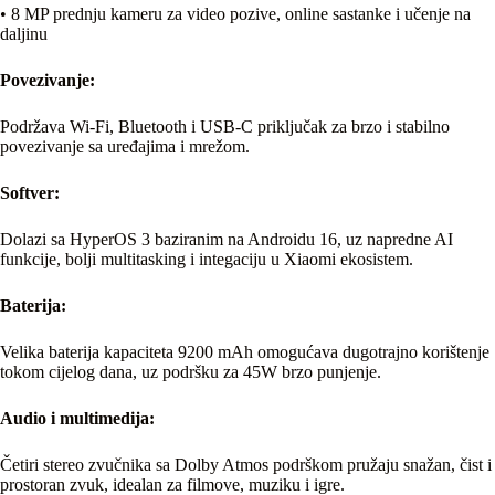
• 8 MP prednju kameru za video pozive, online sastanke i učenje na
daljinu
Povezivanje:
Podržava Wi-Fi, Bluetooth i USB-C priključak za brzo i stabilno
povezivanje sa uređajima i mrežom.
Softver:
Dolazi sa HyperOS 3 baziranim na Androidu 16, uz napredne AI
funkcije, bolji multitasking i integaciju u Xiaomi ekosistem.
Baterija:
Velika baterija kapaciteta 9200 mAh omogućava dugotrajno korištenje
tokom cijelog dana, uz podršku za 45W brzo punjenje.
Audio i
multimedija:
Četiri stereo zvučnika sa Dolby Atmos podrškom pružaju snažan, čist i
prostoran zvuk, idealan za filmove, muziku i igre.