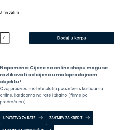
2 na zalihi
Xiaomi
Dodaj u korpu
Pad
8
WiFi
8GB
128GB
Grey
Napomena: Cijene na online shopu mogu se 
količina
razlikovati od cijena u maloprodajnom 
objektu!
Ovaj proizvod možete platiti pouzećem, karticama 
online, karticama na rate i žiralno (firme po 
predračunu)
UPUTSTVO ZA RATE
ZAHTJEV ZA KREDIT