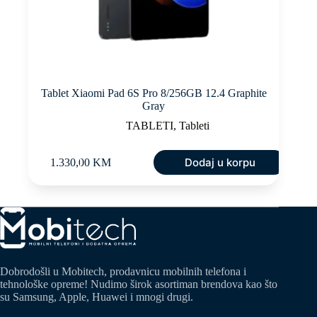
Tablet Xiaomi Pad 6S Pro 8/256GB 12.4 Graphite
Gray
TABLETI
,
Tableti
Dodaj u korpu
1.330,00
KM
Dobrodošli u Mobitech, prodavnicu mobilnih telefona i
tehnološke opreme! Nudimo širok asortiman brendova kao što
su Samsung, Apple, Huawei i mnogi drugi.