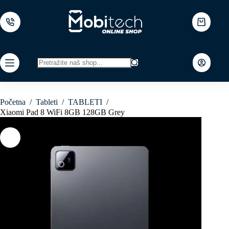
Skip
to
content
Shopping
cart
No
results
Početna
/
Tableti
/
TABLETI
/
Xiaomi Pad 8 WiFi 8GB 128GB Grey