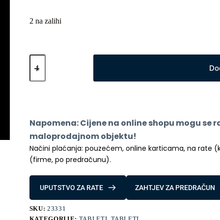
2 na zalihi
Samsung
X230
Do
Galaxy
Tab
A11+
8GB
256GB
WiFi
Napomena: Cijene na online shopu mogu se raz
Silver
količina
maloprodajnom objektu!
Načini plaćanja: pouzećem, online karticama, na rate (kred
(firme, po predračunu).
UPUTSTVO ZA RATE
ZAHTJEV ZA PREDRAČUN
SKU:
23331
KATEGORIJE:
TABLETI
,
TABLETI