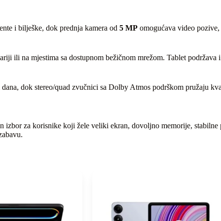
nte i bilješke, dok prednja kamera od
5 MP
omogućava video pozive, o
lariji ili na mjestima sa dostupnom bežičnom mrežom. Tablet podržava
ana, dok stereo/quad zvučnici sa Dolby Atmos podrškom pružaju kvalitet
n izbor za korisnike koji žele veliki ekran, dovoljno memorije, stabiln
 zabavu.