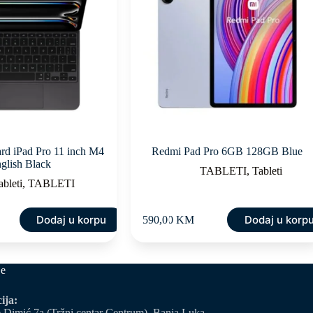
d iPad Pro 11 inch M4
Redmi Pad Pro 6GB 128GB Blue
glish Black
TABLETI
,
Tableti
ableti
,
TABLETI
Dodaj u korpu
Dodaj u korp
590,00
KM
je
ija:
 Dimić 7a (Tržni centar Centrum), Banja Luka