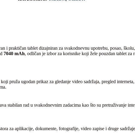
an i praktičan tablet dizajniran za svakodnevnu upotrebu, posao, školu
od
7040 mAh
, odličan je izbor za korisnike koji žele pouzdan tablet za
, koji pruža ugodan prikaz za gledanje video sadržaja, pregled interneta
ama.
stabilan rad u svakodnevnim zadacima kao što su pretraživanje internet
stora za aplikacije, dokumente, fotografije, video zapise i druge sadrža