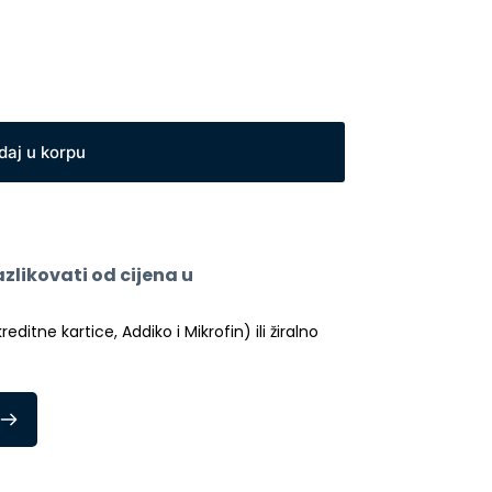
daj u korpu
likovati od cijena u 
itne kartice, Addiko i Mikrofin) ili žiralno 