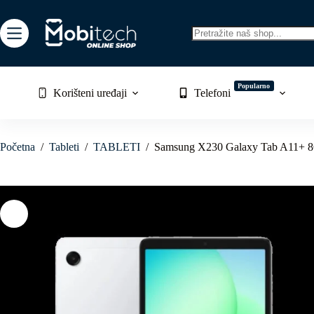
Skip
to
content
No
results
Popularno
Korišteni uređaji
Telefoni
Početna
/
Tableti
/
TABLETI
/
Samsung X230 Galaxy Tab A11+ 8