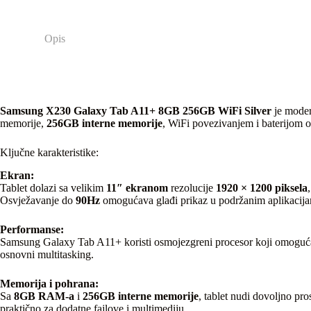
Opis
Samsung X230 Galaxy Tab A11+ 8GB 256GB WiFi Silver
je moder
memorije,
256GB interne memorije
, WiFi povezivanjem i baterijom 
Ključne karakteristike:
Ekran:
Tablet dolazi sa velikim
11″ ekranom
rezolucije
1920 × 1200 piksela
Osvježavanje do
90Hz
omogućava glađi prikaz u podržanim aplikacij
Performanse:
Samsung Galaxy Tab A11+ koristi osmojezgreni procesor koji omogućava 
osnovni multitasking.
Memorija i pohrana:
Sa
8GB RAM-a
i
256GB interne memorije
, tablet nudi dovoljno pro
praktično za dodatne fajlove i multimediju.