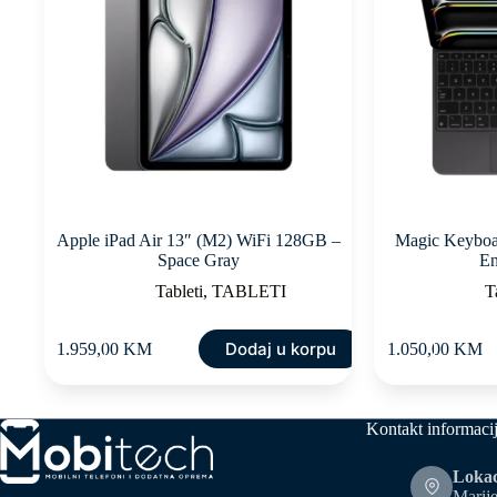
Apple iPad Air 13″ (M2) WiFi 128GB –
Magic Keyboar
Space Gray
En
Tableti
,
TABLETI
T
Dodaj u korpu
1.959,00
KM
1.050,00
KM
Kontakt informaci
Lokac
Marije