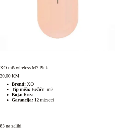
XO miš wireless M7 Pink
20,00
KM
Brend:
XO
Tip miša:
Bežični miš
Boja:
Roza
Garancija:
12 mjeseci
83 na zalihi