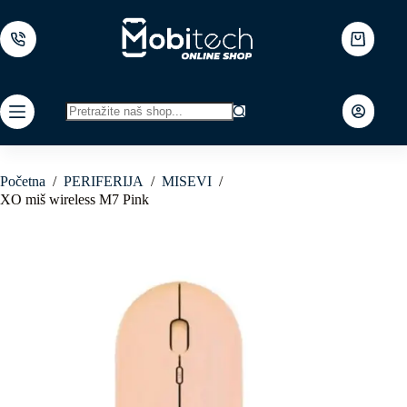
Skip
to
content
Shopping
cart
No
results
Početna
/
PERIFERIJA
/
MISEVI
/
XO miš wireless M7 Pink