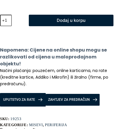
XO
Dodaj u korpu
miš
wireless
M7
Pink
količina
Napomena: Cijene na online shopu mogu se 
razlikovati od cijena u maloprodajnom 
objektu!
Načini plaćanja: pouzećem, online karticama, na rate 
(kreditne kartice, Addiko i Mikrofin) ili žiralno (firme, po 
predračunu).
UPUTSTVO ZA RATE
ZAHTJEV ZA PREDRAČUN
SKU:
19253
KATEGORIJE:
MISEVI
,
PERIFERIJA