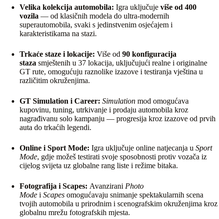
Velika kolekcija automobila:
Igra uključuje
više od 400
vozila
— od klasičnih modela do ultra‑modernih
superautomobila, svaki s jedinstvenim osjećajem i
karakteristikama na stazi.
Trkaće staze i lokacije:
Više od
90 konfiguracija
staza
smještenih u 37 lokacija, uključujući realne i originalne
GT rute, omogućuju raznolike izazove i testiranja vještina u
različitim okruženjima.
GT Simulation i Career:
Simulation
mod omogućava
kupovinu, tuning, utrkivanje i prodaju automobila kroz
nagrađivanu solo kampanju — progresija kroz izazove od prvih
auta do trkaćih legendi.
Online i Sport Mode:
Igra uključuje online natjecanja u
Sport
Mode
, gdje možeš testirati svoje sposobnosti protiv vozača iz
cijelog svijeta uz globalne rang liste i režime bitaka.
Fotografija i Scapes:
Avanzirani
Photo
Mode
i
Scapes
omogućavaju snimanje spektakularnih scena
tvojih automobila u prirodnim i scenografskim okruženjima kroz
globalnu mrežu fotografskih mjesta.