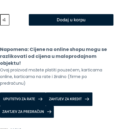
Igra
Dodaj u korpu
za
PS4
Gran
Turismo
7
Standard
Napomena: Cijene na online shopu mogu se 
Edt
količina
razlikovati od cijena u maloprodajnom 
objektu!
Ovaj proizvod možete platiti pouzećem, karticama 
online, karticama na rate i žiralno (firme po 
predračunu)
UPUTSTVO ZA RATE
ZAHTJEV ZA KREDIT
ZAHTJEV ZA PREDRAČUN