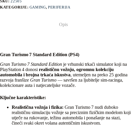
SKU:
22505
KATEGORIJE:
GAMING
,
PERIFERIJA
Opis
Gran Turismo 7 Standard Edition (PS4)
Gran Turismo 7 Standard Edition
je vrhunski trkaći simulator koji na
PlayStation 4 donosi
realističnu vožnju, ogromnu kolekciju
automobila i brojna trkaća iskustva
, utemeljen na preko 25 godina
razvoja franšize
Gran Turismo
— savršen za ljubitelje sim‑racinga,
kolekcionare auta i natjecateljske vozače.
Ključne karakteristike:
Realistična vožnja i fizika:
Gran Turismo 7 nudi duboko
realističnu simulaciju vožnje sa preciznim fizičkim modelom koji
utječe na rukovanje, težinu automobila i ponašanje na stazi,
čineći svaki okret volana autentičnim iskustvom.