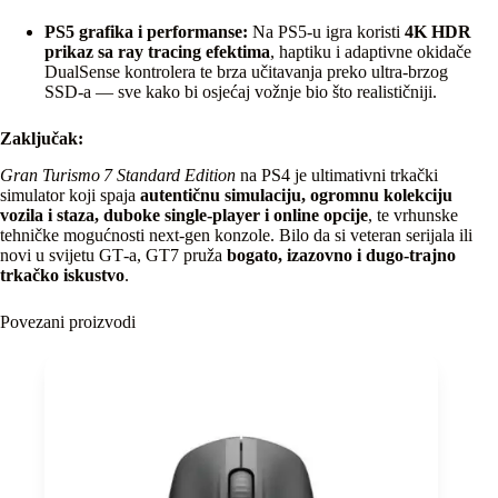
PS5 grafika i performanse:
Na PS5‑u igra koristi
4K HDR
prikaz sa ray tracing efektima
, haptiku i adaptivne okidače
DualSense kontrolera te brza učitavanja preko ultra‑brzog
SSD‑a — sve kako bi osjećaj vožnje bio što realističniji.
Zaključak:
Gran Turismo 7 Standard Edition
na PS4 je ultimativni trkački
simulator koji spaja
autentičnu simulaciju, ogromnu kolekciju
vozila i staza, duboke single‑player i online opcije
, te vrhunske
tehničke mogućnosti next‑gen konzole. Bilo da si veteran serijala ili
novi u svijetu GT‑a, GT7 pruža
bogato, izazovno i dugo‑trajno
trkačko iskustvo
.
Povezani proizvodi