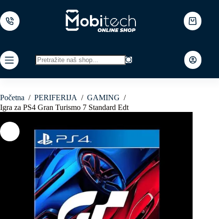
Skip
to
content
Shopping
cart
No
results
Početna
/
PERIFERIJA
/
GAMING
/
Igra za PS4 Gran Turismo 7 Standard Edt