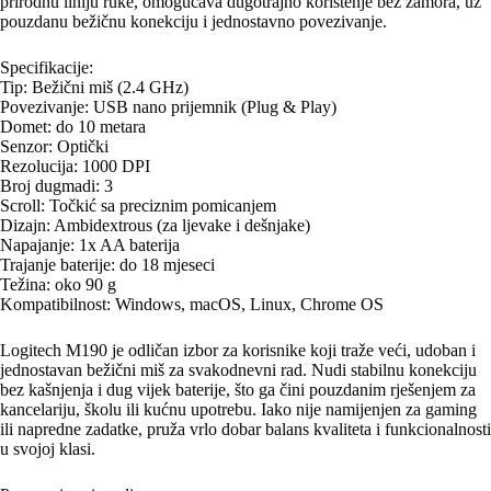
prirodnu liniju ruke, omogućava dugotrajno korištenje bez zamora, uz
pouzdanu bežičnu konekciju i jednostavno povezivanje.
Specifikacije:
Tip: Bežični miš (2.4 GHz)
Povezivanje: USB nano prijemnik (Plug & Play)
Domet: do 10 metara
Senzor: Optički
Rezolucija: 1000 DPI
Broj dugmadi: 3
Scroll: Točkić sa preciznim pomicanjem
Dizajn: Ambidextrous (za ljevake i dešnjake)
Napajanje: 1x AA baterija
Trajanje baterije: do 18 mjeseci
Težina: oko 90 g
Kompatibilnost: Windows, macOS, Linux, Chrome OS
Logitech M190 je odličan izbor za korisnike koji traže veći, udoban i
jednostavan bežični miš za svakodnevni rad. Nudi stabilnu konekciju
bez kašnjenja i dug vijek baterije, što ga čini pouzdanim rješenjem za
kancelariju, školu ili kućnu upotrebu. Iako nije namijenjen za gaming
ili napredne zadatke, pruža vrlo dobar balans kvaliteta i funkcionalnosti
u svojoj klasi.