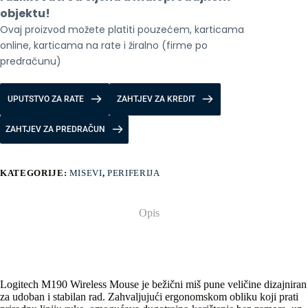
objektu!
Ovaj proizvod možete platiti pouzećem, karticama 
online, karticama na rate i žiralno (firme po 
predračunu)
UPUTSTVO ZA RATE
ZAHTJEV ZA KREDIT
ZAHTJEV ZA PREDRAČUN
KATEGORIJE:
MISEVI
,
PERIFERIJA
Opis
Logitech M190 Wireless Mouse je bežični miš pune veličine dizajniran
za udoban i stabilan rad. Zahvaljujući ergonomskom obliku koji prati