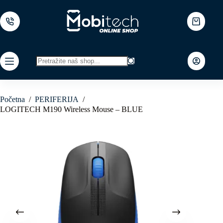
Skip
to
content
Shopping
cart
No
results
Početna
/
PERIFERIJA
/
LOGITECH M190 Wireless Mouse – BLUE