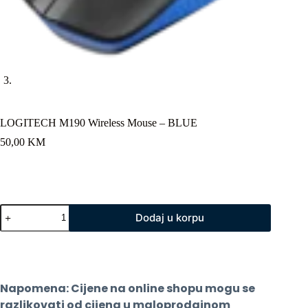
LOGITECH M190 Wireless Mouse – BLUE
50,00
KM
LOGITECH
Dodaj u korpu
M190
Wireless
Mouse
-
BLUE
količina
Napomena: Cijene na online shopu mogu se 
razlikovati od cijena u maloprodajnom 