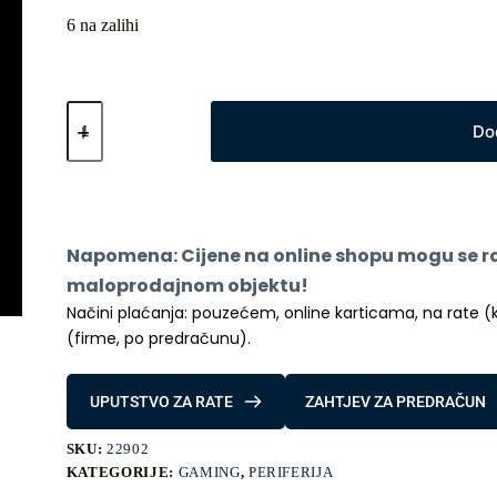
6 na zalihi
Igra
za
Do
PS4
GTA
Trilogy
količina
Napomena: Cijene na online shopu mogu se raz
maloprodajnom objektu!
Načini plaćanja: pouzećem, online karticama, na rate (kred
(firme, po predračunu).
UPUTSTVO ZA RATE
ZAHTJEV ZA PREDRAČUN
SKU:
22902
KATEGORIJE:
GAMING
,
PERIFERIJA