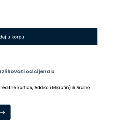
daj u korpu
likovati od cijena u 
itne kartice, Addiko i Mikrofin) ili žiralno 