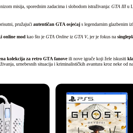
 nizom misija, sporednim zadacima i slobodom istraživanja:
GTA III
u L
prisutni, pružajući
autentičan GTA osjećaj
s legendarnim glazbenim izb
ki online mod
kao što je
GTA Online
iz
GTA V
, jer je fokus na
single
ena kolekcija za retro GTA fanove
ili nove igrače koji žele iskusiti
kl
ivanja, urnebesnih situacija i kriminalističkih avantura kroz neke od na