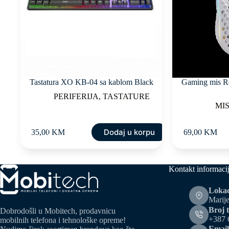
Tastatura XO KB-04 sa kablom Black
Gaming mis R
PERIFERIJA
,
TASTATURE
MI
Dodaj u korpu
35,00
KM
69,00
KM
Kontakt informaci
Lokac
Marije
Broj t
Dobrodošli u Mobitech, prodavnicu
+387 
mobilnih telefona i tehnološke opreme!
Email