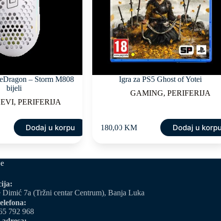
eDragon – Storm M808
Igra za PS5 Ghost of Yotei
bijeli
GAMING
,
PERIFERIJA
SEVI
,
PERIFERIJA
Dodaj u korpu
Dodaj u korp
180,00
KM
je
ija:
 Dimić 7a (Tržni centar Centrum), Banja Luka
elefona:
65 792 968
 adresa: