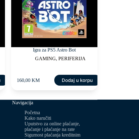
Igra za PS5 Astro Bot
GAMING
,
PERIFERIJA
u
Dodaj u korpu
160,00
KM
Navigacija
Početna
Kako naručiti
Uputstvo za online plaćanje,
plaćanje i plaćanje na rate
Sigurnost plaćanja kreditnim