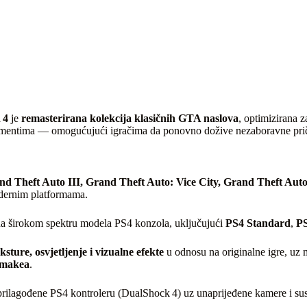
 4
je
remasterirana kolekcija klasičnih GTA naslova
, optimizirana z
mentima — omogućujući igračima da ponovno dožive nezaboravne priče i 
nd Theft Auto III,
Grand Theft Auto: Vice City,
Grand Theft Auto
odernim platformama.
a širokom spektru modela PS4 konzola, uključujući
PS4 Standard
,
PS
ksture, osvjetljenje i vizualne efekte
u odnosu na originalne igre, uz 
emakea
.
rilagođene PS4 kontroleru (DualShock 4) uz unaprijeđene kamere i susta