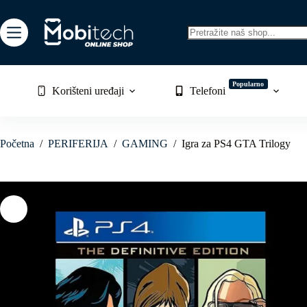
Skip
to
content
No
results
Popularno
Korišteni uređaji
Telefoni
Početna
/
PERIFERIJA
/
GAMING
/
Igra za PS4 GTA Trilogy