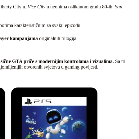
iberty Cityju,
Vice City
u neonima oslikanom gradu 80‑ih,
San
orima karakterističnim za svaku epizodu.
player kampanjama
originalnih trilogija.
asične GTA priče s modernijim kontrolama i vizualima
. Sa tri
jomiljenijih otvorenih svjetova u gaming povijesti.