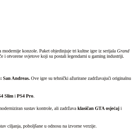
a modernije konzole. Paket objedinjuje tri kultne igre iz serijala
Grand
otvorene svjetove koji su postali legendarni u gaming industriji.
: San Andreas.
Ove igre su tehnički ažurirane zadržavajući originalnu
4 Slim
i
PS4 Pro
.
moderniziran sustav kontrole, ali zadržava
klasičan GTA osjećaj
i
v ciljanja, poboljšane u odnosu na izvorne verzije.