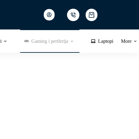
Shopping
cart
i
Gaming i periferija
Laptopi
More