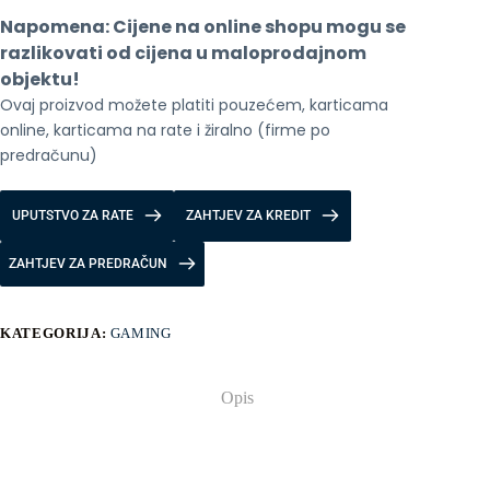
Napomena: Cijene na online shopu mogu se 
razlikovati od cijena u maloprodajnom 
objektu!
Ovaj proizvod možete platiti pouzećem, karticama 
online, karticama na rate i žiralno (firme po 
predračunu)
UPUTSTVO ZA RATE
ZAHTJEV ZA KREDIT
ZAHTJEV ZA PREDRAČUN
KATEGORIJA:
GAMING
Opis