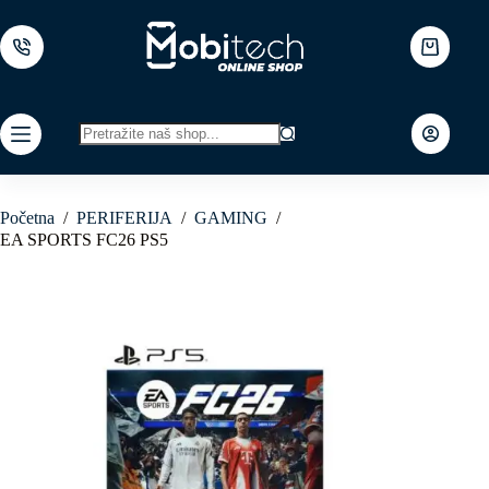
Skip
to
content
Shopping
cart
No
results
Početna
/
PERIFERIJA
/
GAMING
/
EA SPORTS FC26 PS5