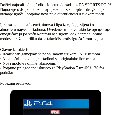
Doživi najrealističniji fudbalski teren do sada uz EA SPORTS FC 26.
Najnovije izdanje donosi unaprijeđenu fiziku lopte, inteligentnije
kretanje igrača i potpuno novi nivo autentičnosti u svakom meču.
Igraj sa stotinama licenci, timova i liga iz cijelog svijeta i osjeti
atmosferu najvećih stadiona. Uvedene su i nove taktičke opcije koje ti
omogućavaju još veću kontrolu nad igrom, dok napredni online
modovi pružaju priliku da se takmičiš protiv igrača širom svijeta.
Glavne karakteristike:
• Realističan gameplay sa poboljšanom fizikom i AI sistemom
• Autentični timovi, lige i stadioni sa originalnim licencama
• Novi modovi i online takmičenja
• Potpuno prilagođeno iskustvo za PlayStation 5 uz 4K i 120 fps
podršku
Povezani proizvodi