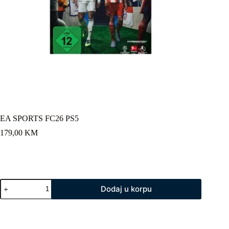
EA SPORTS FC26 PS5
179,00
KM
EA
Dodaj u korpu
SPORTS
FC26
PS5
količina