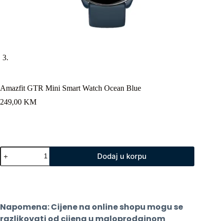
Amazfit GTR Mini Smart Watch Ocean Blue
249,00
KM
Amazfit
Dodaj u korpu
GTR
Mini
Smart
Watch
Ocean
Blue
Napomena: Cijene na online shopu mogu se 
količina
razlikovati od cijena u maloprodajnom 