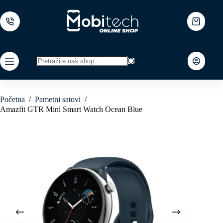
Skip
to
content
Shopping
cart
No
results
Početna
/
Pametni satovi
/
Amazfit GTR Mini Smart Watch Ocean Blue