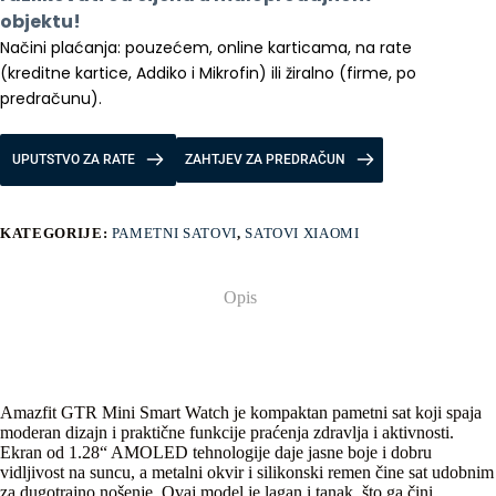
objektu!
Načini plaćanja: pouzećem, online karticama, na rate 
(kreditne kartice, Addiko i Mikrofin) ili žiralno (firme, po 
predračunu).
UPUTSTVO ZA RATE
ZAHTJEV ZA PREDRAČUN
KATEGORIJE:
PAMETNI SATOVI
,
SATOVI XIAOMI
Opis
Amazfit GTR Mini Smart Watch je kompaktan pametni sat koji spaja
moderan dizajn i praktične funkcije praćenja zdravlja i aktivnosti.
Ekran od 1.28“ AMOLED tehnologije daje jasne boje i dobru
vidljivost na suncu, a metalni okvir i silikonski remen čine sat udobnim
za dugotrajno nošenje. Ovaj model je lagan i tanak, što ga čini