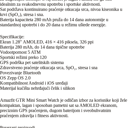
idealnim za svakodnevnu upotrebu i sportske aktivnosti.
Sat podržava kontinuirano praćenje otkucaja srca, nivoa kiseonika u
krvi (SpO₂), stresa i sna.
Baterija kapaciteta 280 mAh pruža do 14 dana autonomije u
standardnoj upotrebi i do 20 dana u režimu uštede energije.
Specifikacije:
Ekran 1.28″ AMOLED, 416 × 416 piksela, 326 ppi
Baterija 280 mAh, do 14 dana tipične upotrebe
Vodootpornost 5 ATM
Sportski režimi preko 120
GPS podrška pet satelitskih sistema
Zdravstveno praćenje otkucaja srca, SpO₂, stresa i sna
Povezivanje Bluetooth
OS Zepp OS 2.0
Kompatibilnost Android i iOS uređaji
Materijal kućišta nehrđajući čelik i silikon
Amazfit GTR Mini Smart Watch je odličan izbor za korisnike koji žele
kompaktan, lagan i sposoban pametni sat sa AMOLED ekranom,
preciznim GPS praćenjem, dugom baterijom i sveobuhvatnim
praćenjem zdravlja i fitness aktivnosti.
Povezani proizvodi