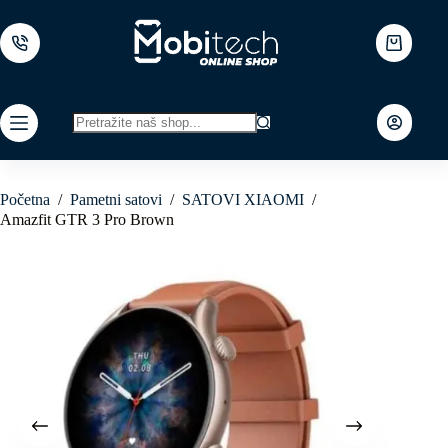
Skip
to
content
Shopping
cart
No
results
Početna
/
Pametni satovi
/
SATOVI XIAOMI
/
Amazfit GTR 3 Pro Brown