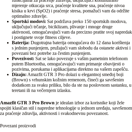
funkcijama za praćenje zdravlja, uključujući kontinuirano
mjerenje otkucaja srca, praćenje kvalitete sna, praćenje nivoa
kisika u krvi (SpO2) i praćenje stresa, pomažući vam da održite
optimalno zdravlje.
Sportski modovi:
Sat podržava preko 150 sportskih modova,
uključujući trčanje, biciklizam, plivanje i mnoge druge
aktivnosti, omogućavajući vam da precizno pratite svoj napredak
i postignete svoje fitness ciljeve.
Baterija:
Dugotrajna baterija omogućava do 12 dana korištenja
s jednim punjenjem, pružajući vam slobodu da ostanete aktivni i
povezani bez potrebe za čestim punjenjem.
Povezivost:
Sat se lako povezuje s vašim pametnim telefonom
putem Bluetootha, omogućavajući vam primanje obavijesti o
pozivima, porukama i aplikacijama direktno na vašem zapešću.
Dizajn:
Amazfit GTR 3 Pro dolazi u elegantnoj smeđoj boji
(Brown) s vrhunskim kožnim remenom, čineći ga savršenim
dodatkom za svaku priliku, bilo da ste na poslovnom sastanku, u
teretani ili na večernjem izlasku.
Amazfit GTR 3 Pro Brown
je idealan izbor za korisnike koji žele
spojiti klasičan stil i napredne tehnologije u jednom uređaju, savršenom
za praćenje zdravlja, aktivnosti i svakodnevnu povezanost.
Povezani proizvodi