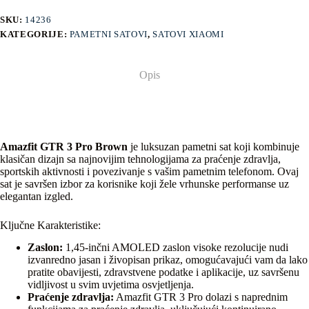
SKU:
14236
KATEGORIJE:
PAMETNI SATOVI
,
SATOVI XIAOMI
Opis
Amazfit GTR 3 Pro Brown
je luksuzan pametni sat koji kombinuje
klasičan dizajn sa najnovijim tehnologijama za praćenje zdravlja,
sportskih aktivnosti i povezivanje s vašim pametnim telefonom. Ovaj
sat je savršen izbor za korisnike koji žele vrhunske performanse uz
elegantan izgled.
Ključne Karakteristike:
Zaslon:
1,45-inčni AMOLED zaslon visoke rezolucije nudi
izvanredno jasan i živopisan prikaz, omogućavajući vam da lako
pratite obavijesti, zdravstvene podatke i aplikacije, uz savršenu
vidljivost u svim uvjetima osvjetljenja.
Praćenje zdravlja:
Amazfit GTR 3 Pro dolazi s naprednim