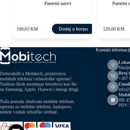
Pametni satovi
Pametni s
Dodaj u korpu
190,00
KM
120,00
KM
Kontakt informaci
Lokac
Marije
Broj t
Dobrodošli u Mobitech, prodavnicu
+387 
mobilnih telefona i tehnološke opreme!
Email
Nudimo širok asortiman brendova kao što
info@
su Samsung, Apple, Huawei i mnogi drugi.
Mobit
JIB 4
Naša ponuda obuhvata mobilne telefone,
PDV 
opremu za mobilne telefone, laptopove,
tablete i ostale tehničke uređaje.