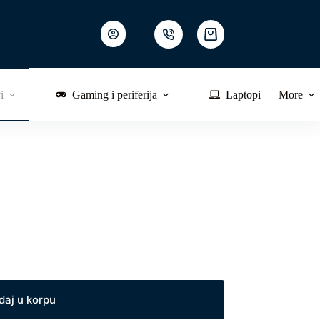
Shopping
cart
i
Gaming i periferija
Laptopi
More
daj u korpu