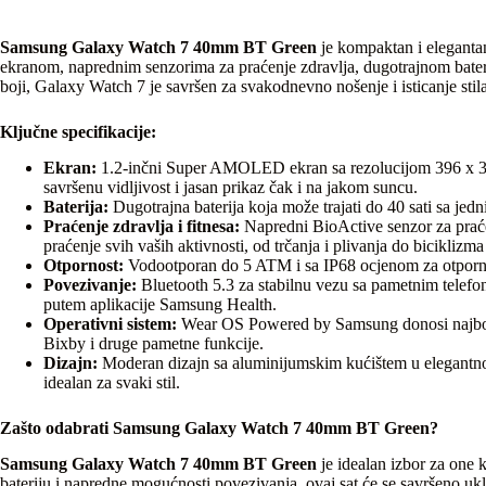
Samsung Galaxy Watch 7 40mm BT Green
je kompaktan i elegantan
ekranom, naprednim senzorima za praćenje zdravlja, dugotrajnom bate
boji, Galaxy Watch 7 je savršen za svakodnevno nošenje i isticanje stila
Ključne specifikacije:
Ekran:
1.2-inčni Super AMOLED ekran sa rezolucijom 396 x 396 
savršenu vidljivost i jasan prikaz čak i na jakom suncu.
Baterija:
Dugotrajna baterija koja može trajati do 40 sati sa j
Praćenje zdravlja i fitnesa:
Napredni BioActive senzor za praćen
praćenje svih vaših aktivnosti, od trčanja i plivanja do biciklizma 
Otpornost:
Vodootporan do 5 ATM i sa IP68 ocjenom za otpornost 
Povezivanje:
Bluetooth 5.3 za stabilnu vezu sa pametnim telef
putem aplikacije Samsung Health.
Operativni sistem:
Wear OS Powered by Samsung donosi najbolje
Bixby i druge pametne funkcije.
Dizajn:
Moderan dizajn sa aluminijumskim kućištem u elegantnoj 
idealan za svaki stil.
Zašto odabrati Samsung Galaxy Watch 7 40mm BT Green?
Samsung Galaxy Watch 7 40mm BT Green
je idealan izbor za one 
bateriju i napredne mogućnosti povezivanja, ovaj sat će se savršeno uklo