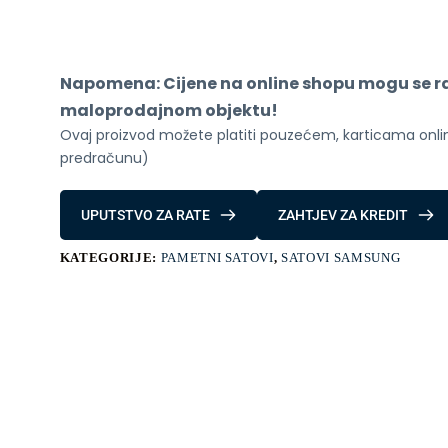
7
40mm
BT
Green
količina
Napomena: Cijene na online shopu mogu se raz
maloprodajnom objektu!
Ovaj proizvod možete platiti pouzećem, karticama online
predračunu)
UPUTSTVO ZA RATE
ZAHTJEV ZA KREDIT
KATEGORIJE:
PAMETNI SATOVI
,
SATOVI SAMSUNG