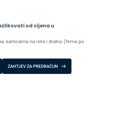
likovati od cijena u 
, karticama na rate i žiralno (firme po 
ZAHTJEV ZA PREDRAČUN