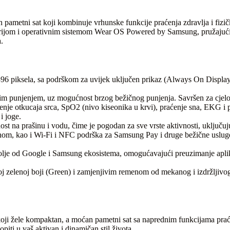
 pametni sat koji kombinuje vrhunske funkcije praćenja zdravlja i fiz
rijom i operativnim sistemom Wear OS Powered by Samsung, pružajući s
.
piksela, sa podrškom za uvijek uključen prikaz (Always On Display) 
ednim punjenjem, uz mogućnost brzog bežičnog punjenja. Savršen za cje
je otkucaja srca, SpO2 (nivo kiseonika u krvi), praćenje sna, EKG i pr
i joge.
na prašinu i vodu, čime je pogodan za sve vrste aktivnosti, uključuju
onom, kao i Wi-Fi i NFC podrška za Samsung Pay i druge bežične usluge
 od Google i Samsung ekosistema, omogućavajući preuzimanje aplikacij
zelenoj boji (Green) i zamjenjivim remenom od mekanog i izdržljivog 
koji žele kompaktan, a moćan pametni sat sa naprednim funkcijama praće
piti u vaš aktivan i dinamičan stil života.