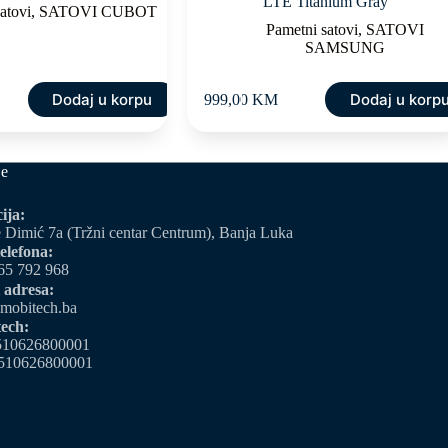
LTE Titanium Gray
atovi
,
SATOVI CUBOT
Pametni satovi
,
SATOVI
SAMSUNG
Dodaj u korpu
Dodaj u korp
999,00
KM
je
ija:
 Dimić 7a (Tržni centar Centrum), Banja Luka
elefona:
65 792 968
 adresa:
mobitech.ba
ech:
510626800001
510626800001