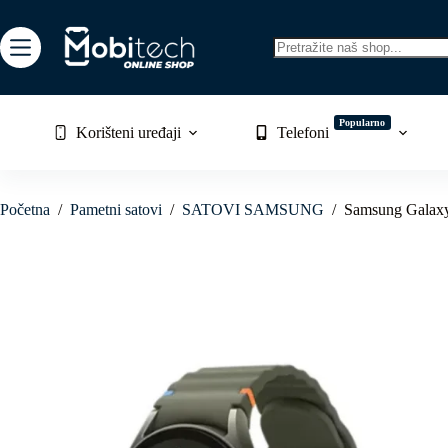
Skip
to
content
No
results
Popularno
Korišteni uređaji
Telefoni
Početna
/
Pametni satovi
/
SATOVI SAMSUNG
/
Samsung Galax