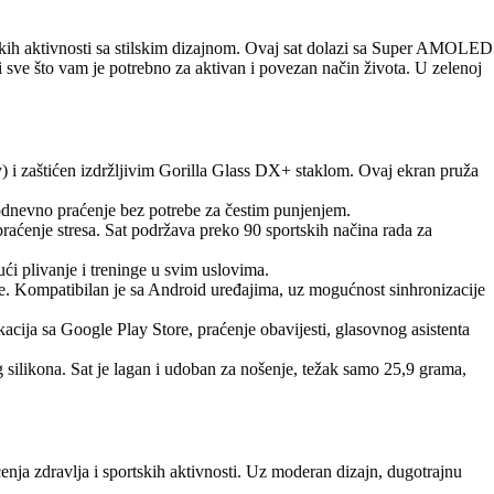
ičkih aktivnosti sa stilskim dizajnom. Ovaj sat dolazi sa Super AMOLED
ve što vam je potrebno za aktivan i povezan način života. U zelenoj
i zaštićen izdržljivim Gorilla Glass DX+ staklom. Ovaj ekran pruža
lodnevno praćenje bez potrebe za čestim punjenjem.
aćenje stresa. Sat podržava preko 90 sportskih načina rada za
ći plivanje i treninge u svim uslovima.
. Kompatibilan je sa Android uređajima, uz mogućnost sinhronizacije
a sa Google Play Store, praćenje obavijesti, glasovnog asistenta
silikona. Sat je lagan i udoban za nošenje, težak samo 25,9 grama,
nja zdravlja i sportskih aktivnosti. Uz moderan dizajn, dugotrajnu