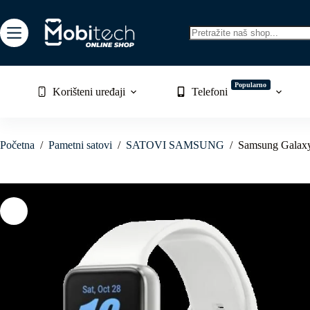
Skip
to
content
No
results
Popularno
Korišteni uređaji
Telefoni
Početna
/
Pametni satovi
/
SATOVI SAMSUNG
/
Samsung Galaxy 