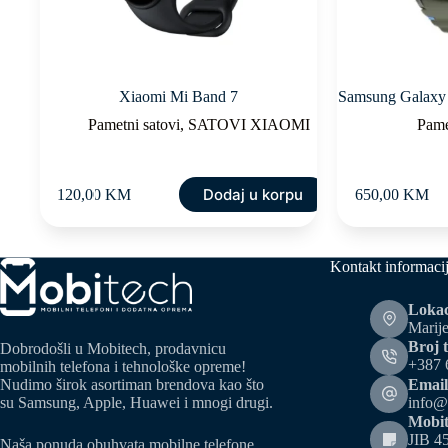
Xiaomi Mi Band 7
Samsung Galaxy
Pametni satovi
,
SATOVI XIAOMI
Pame
Dodaj u korpu
120,00
KM
650,00
KM
Kontakt informaci
Lokac
Marije
Broj t
Dobrodošli u Mobitech, prodavnicu
+387 
mobilnih telefona i tehnološke opreme!
Email
Nudimo širok asortiman brendova kao što
info@
su Samsung, Apple, Huawei i mnogi drugi.
Mobit
JIB 4
Naša ponuda obuhvata mobilne telefone,