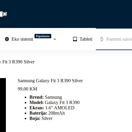
Popularno
Eko sistemi
Tableti
Pametni satov
Fit 3 R390 Silver
Samsung Galaxy Fit 3 R390 Silver
99,00
KM
Brend:
Samsung
Model:
Galaxy Fit 3 R390
Ekran:
1.6″ AMOLED
Baterija:
208mAh
Boja:
Silver