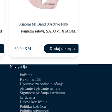
Xiaomi Mi Band 8 Active Pink
I
Pametni satovi
,
SATOVI XIAOMI
u
Dodaj u korpu
69,00
KM
Navigacija
Početna
Kako naručiti
Uputstvo za online plaćanje,
plaćanje i plaćanje na rate
Sigurnost plaćanja kreditnim
karticama
Uslovi korišćenja
Politika kolačića
Politika privatnosti