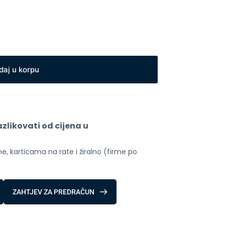
daj u korpu
likovati od cijena u 
, karticama na rate i žiralno (firme po 
ZAHTJEV ZA PREDRAČUN