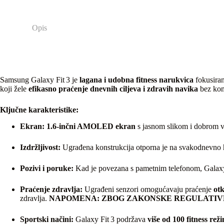
Opis
Samsung Galaxy Fit 3 je
lagana i udobna fitness narukvica
fokusira
koji žele
efikasno praćenje dnevnih ciljeva i zdravih navika
bez kom
Ključne karakteristike:
Ekran:
1.6‑inčni AMOLED ekran
s jasnom slikom i dobrom vid
Izdržljivost:
Ugrađena konstrukcija otporna je na svakodnevno 
Pozivi i poruke:
Kad je povezana s pametnim telefonom, Galaxy
Praćenje zdravlja:
Ugrađeni senzori omogućavaju praćenje
otk
zdravlja.
NAPOMENA: ZBOG ZAKONSKE REGULATIVE
Sportski načini:
Galaxy Fit 3 podržava
više od 100 fitness rež