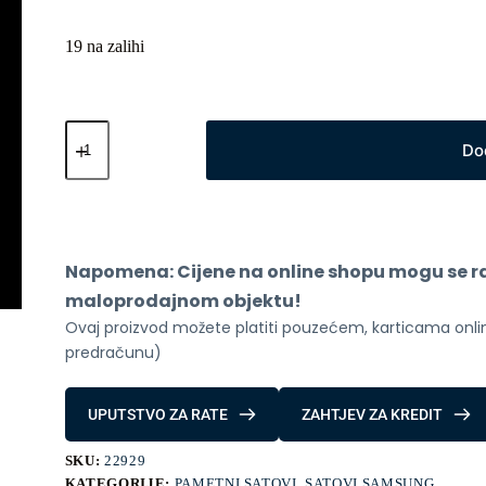
19 na zalihi
Samsung
Galaxy
Do
Fit
3
R390
Silver
količina
Napomena: Cijene na online shopu mogu se raz
maloprodajnom objektu!
Ovaj proizvod možete platiti pouzećem, karticama online
predračunu)
UPUTSTVO ZA RATE
ZAHTJEV ZA KREDIT
SKU:
22929
KATEGORIJE:
PAMETNI SATOVI
,
SATOVI SAMSUNG