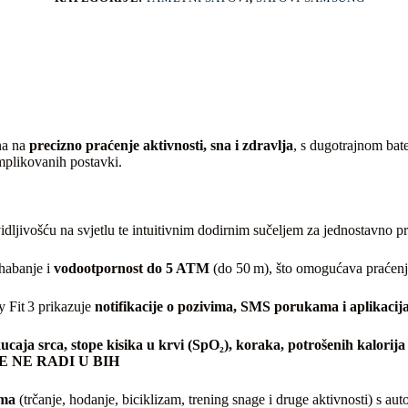
na na
precizno praćenje aktivnosti, sna i zdravlja
, s dugotrajnom bat
plikovanih postavki.
ljivošću na svjetlu te intuitivnim dodirnim sučeljem za jednostavno pr
habanje i
vodootpornost do 5 ATM
(do 50 m), što omogućava praćenje 
 Fit 3 prikazuje
notifikacije o pozivima, SMS porukama i aplikaci
ucaja srca, stope kisika u krvi (SpO₂), koraka, potrošenih kalorija
 NE RADI U BIH
ima
(trčanje, hodanje, biciklizam, trening snage i druge aktivnosti) s 