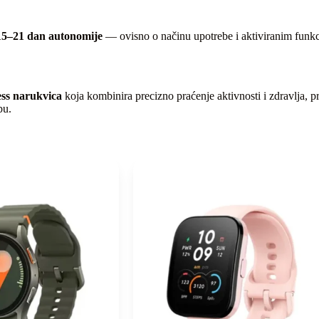
15–21 dan autonomije
— ovisno o načinu upotrebe i aktiviranim funkc
ness narukvica
koja kombinira precizno praćenje aktivnosti i zdravlja, pre
bu.