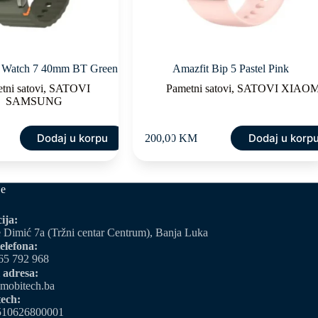
 Watch 7 40mm BT Green
Amazfit Bip 5 Pastel Pink
tni satovi
,
SATOVI
Pametni satovi
,
SATOVI XIAOM
SAMSUNG
Dodaj u korpu
Dodaj u korp
200,00
KM
je
ija:
 Dimić 7a (Tržni centar Centrum), Banja Luka
elefona:
65 792 968
 adresa:
mobitech.ba
ech:
510626800001