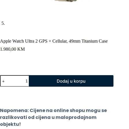
Apple Watch Ultra 2 GPS + Cellular, 49mm Titanium Case
1.980,00
KM
Apple
Dodaj u korpu
Watch
Ultra
2
GPS
+
Cellular,
Napomena: Cijene na online shopu mogu se 
49mm
Titanium
razlikovati od cijena u maloprodajnom 
Case
objektu!
količina