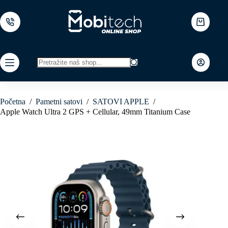
Skip
to
content
Shopping
cart
No
results
Početna
/
Pametni satovi
/
SATOVI APPLE
/
Apple Watch Ultra 2 GPS + Cellular, 49mm Titanium Case