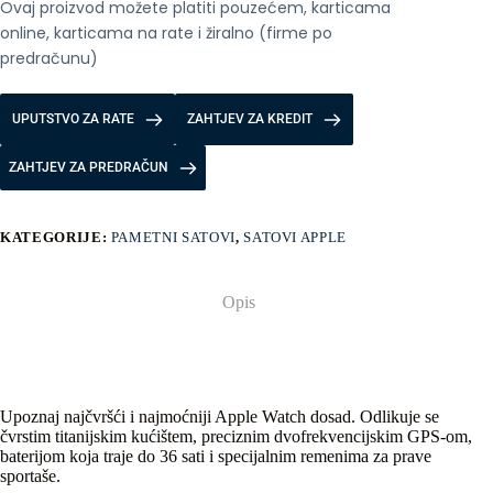
Ovaj proizvod možete platiti pouzećem, karticama 
online, karticama na rate i žiralno (firme po 
predračunu)
UPUTSTVO ZA RATE
ZAHTJEV ZA KREDIT
ZAHTJEV ZA PREDRAČUN
KATEGORIJE:
PAMETNI SATOVI
,
SATOVI APPLE
Opis
Upoznaj najčvršći i najmoćniji Apple Watch dosad. Odlikuje se
čvrstim titanijskim kućištem, preciznim dvofrekvencijskim GPS-om,
baterijom koja traje do 36 sati i specijalnim remenima za prave
sportaše.