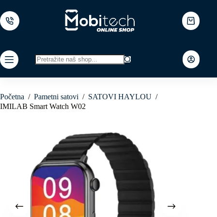
Skip
to
content
Shopping
cart
No
results
Početna
/
Pametni satovi
/
SATOVI HAYLOU
/
IMILAB Smart Watch W02