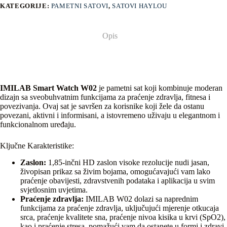
KATEGORIJE:
PAMETNI SATOVI
,
SATOVI HAYLOU
Opis
IMILAB Smart Watch W02
je pametni sat koji kombinuje moderan
dizajn sa sveobuhvatnim funkcijama za praćenje zdravlja, fitnesa i
povezivanja. Ovaj sat je savršen za korisnike koji žele da ostanu
povezani, aktivni i informisani, a istovremeno uživaju u elegantnom i
funkcionalnom uređaju.
Ključne Karakteristike:
Zaslon:
1,85-inčni HD zaslon visoke rezolucije nudi jasan,
živopisan prikaz sa živim bojama, omogućavajući vam lako
praćenje obavijesti, zdravstvenih podataka i aplikacija u svim
svjetlosnim uvjetima.
Praćenje zdravlja:
IMILAB W02 dolazi sa naprednim
funkcijama za praćenje zdravlja, uključujući mjerenje otkucaja
srca, praćenje kvalitete sna, praćenje nivoa kisika u krvi (SpO2),
kao i praćenje stresa, pomažući vam da ostanete u formi i zdravi.