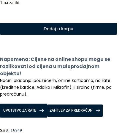
1 na zalihi
Dodaj u korpu
Napomena: Cijene na online shopu mogu se 
razlikovati od cijena u maloprodajnom 
objektu!
Načini plaćanja: pouzećem, online karticama, na rate 
(kreditne kartice, Addiko i Mikrofin) ili žiralno (firme, po 
predračunu).
UPUTSTVO ZA RATE
ZAHTJEV ZA PREDRAČUN
SKU:
16949