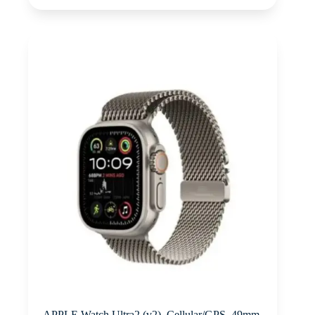
APPLE Watch Ultra2 (v2), Cellular/GPS, 49mm,