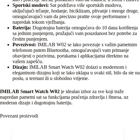
Sportski modovi:
Sat podržava više sportskih modova,
uključujući trčanje, hodanje, biciklizam, plivanje i mnoge druge,
omogućavajući vam da precizno pratite svoje performanse i
napredak tokom vježbanja.
Baterija:
Dugotrajna baterija omogućava do 10 dana korištenja
sa jednim punjenjem, pružajući vam pouzdanost bez potrebe za
čestim punjenjem.
Povezivost:
IMILAB W02 se lako povezuje s vašim pametnim
telefonom putem Bluetootha, omogućavajući vam primanje
obavijesti o pozivima, porukama i aplikacijama direktno na
vašem zapešću.
Dizajn:
IMILAB Smart Watch W02 dolazi u modernom i
elegantnom dizajnu koji se lako uklapa u svaki stil, bilo da ste na
poslu, u teretani ili u slobodno vrijeme.
IMILAB Smart Watch W02
je idealan izbor za sve koji traže
napredan pametni sat sa funkcijama praćenja zdravlja i fitnesa, uz
moderan dizajn i dugotrajnu bateriju.
Povezani proizvodi