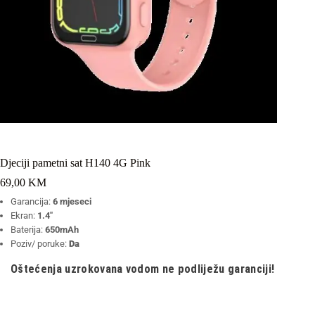
Djeciji pametni sat H140 4G Pink
69,00
KM
Garancija:
6 mjeseci
Ekran:
1.4″
Baterija:
650mAh
Poziv/ poruke:
Da
Oštećenja uzrokovana vodom ne podliježu garanciji!