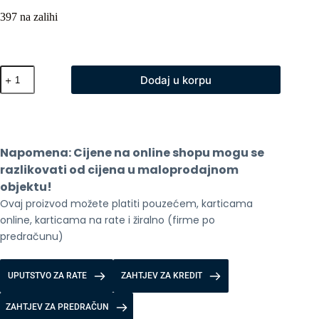
397 na zalihi
Djeciji
Dodaj u korpu
pametni
sat
H140
4G
Pink
količina
Napomena: Cijene na online shopu mogu se 
razlikovati od cijena u maloprodajnom 
objektu!
Ovaj proizvod možete platiti pouzećem, karticama 
online, karticama na rate i žiralno (firme po 
predračunu)
UPUTSTVO ZA RATE
ZAHTJEV ZA KREDIT
ZAHTJEV ZA PREDRAČUN