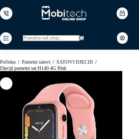
Skip
to
content
Shopping
cart
No
results
Početna
/
Pametni satovi
/
SATOVI DJECIJI
/
Djeciji pametni sat H140 4G Pink