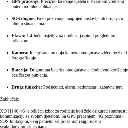
GPS praćenje:
Precizno lociranje djeteta u stvarnom vremenu
putem mobilne aplikacije.
SOS dugme:
Brzo pozivanje unaprijed postavljenih brojeva u
hitnim situacijama.
Ekran:
1.4-inčni osjetljiv na dodir sa jasnim i preglednim
prikazom.
Kamera:
Integrisana prednja kamera omogućava video pozive i
fotografisanje.
Baterija:
Dugotrajna baterija omogućava cjelodnevno korištenje
bez čestog punjenja.
Druge funkcije:
Podsjetnici, alarm, pedometar i zabavne igre.
Zaključak:
XO H140 4G je odličan izbor za roditelje koji žele osigurati sigurnost i
komunikaciju sa svojim djetetom. Sa GPS praćenjem, 4G pozivima i
SOS funkcijom, ovaj pametni sat pruža mir i sigurnost u
svakodnevnim situacijama.