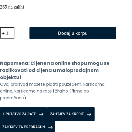
265 na zalihi
Djeciji
Dodaj u korpu
pametni
sat
H140
4G
Blue
količina
Napomena: Cijene na online shopu mogu se 
razlikovati od cijena u maloprodajnom 
objektu!
Ovaj proizvod možete platiti pouzećem, karticama 
online, karticama na rate i žiralno (firme po 
predračunu)
UPUTSTVO ZA RATE
ZAHTJEV ZA KREDIT
ZAHTJEV ZA PREDRAČUN