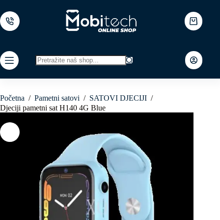
Skip
to
content
Shopping
cart
No
results
Početna
/
Pametni satovi
/
SATOVI DJECIJI
/
Djeciji pametni sat H140 4G Blue