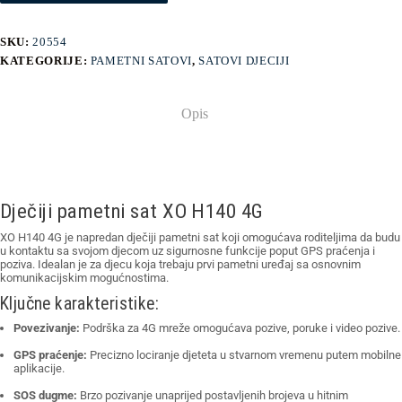
SKU:
20554
KATEGORIJE:
PAMETNI SATOVI
,
SATOVI DJECIJI
Opis
Dječiji pametni sat XO H140 4G
XO H140 4G je napredan dječiji pametni sat koji omogućava roditeljima da budu
u kontaktu sa svojom djecom uz sigurnosne funkcije poput GPS praćenja i
poziva. Idealan je za djecu koja trebaju prvi pametni uređaj sa osnovnim
komunikacijskim mogućnostima.
Ključne karakteristike:
Povezivanje:
Podrška za 4G mreže omogućava pozive, poruke i video pozive.
GPS praćenje:
Precizno lociranje djeteta u stvarnom vremenu putem mobilne
aplikacije.
SOS dugme:
Brzo pozivanje unaprijed postavljenih brojeva u hitnim