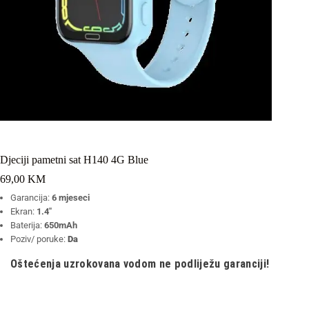
Djeciji pametni sat H140 4G Blue
69,00
KM
Garancija:
6 mjeseci
Ekran:
1.4″
Baterija:
650mAh
Poziv/ poruke:
Da
Oštećenja uzrokovana vodom ne podliježu garanciji!