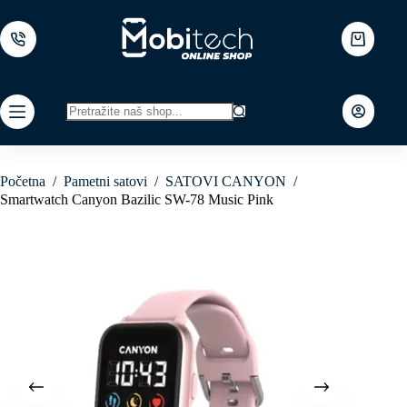
Skip
to
content
Shopping
cart
No
results
Početna
/
Pametni satovi
/
SATOVI CANYON
/
Smartwatch Canyon Bazilic SW-78 Music Pink