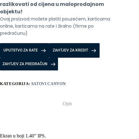
razlikovati od cijena u maloprodajnom 
objektu!
Ovaj proizvod možete platiti pouzećem, karticama 
online, karticama na rate i žiralno (firme po 
predračunu)
UPUTSTVO ZA RATE
ZAHTJEV ZA KREDIT
ZAHTJEV ZA PREDRAČUN
KATEGORIJA:
SATOVI CANYON
Opis
Ekran u boji 1.40” IPS.