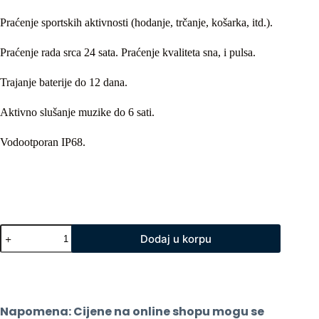
Praćenje sportskih aktivnosti (hodanje, trčanje, košarka, itd.).
Praćenje rada srca 24 sata. Praćenje kvaliteta sna, i pulsa.
Trajanje baterije do 12 dana.
Aktivno slušanje muzike do 6 sati.
Vodootporan IP68.
Smartwatch
Dodaj u korpu
Canyon
Bazilic
SW-
78
Music
Pink
Napomena: Cijene na online shopu mogu se 
količina