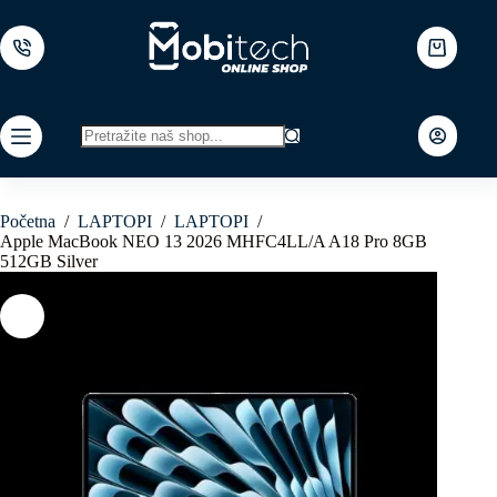
Skip
to
content
Shopping
cart
No
results
Početna
/
LAPTOPI
/
LAPTOPI
/
Apple MacBook NEO 13 2026 MHFC4LL/A A18 Pro 8GB
512GB Silver