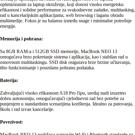
optimiziranim za laptop okruženje, koji donosi visoku energetsku
efikasnost i solidne performanse za svakodnevne zadatke, multitasking,
rad u kancelarijskim aplikacijama, web browsing i laganu obradu
multimedije. Fokus je na balansu između snage i minimalne potrošnje
energije.
Memorija i pohrana:
Sa 8GB RAM-a i 512GB SSD memorije, MacBook NEO 13
omogućava brzo pokretanje sistema i aplikacija, kao i stabilan rad u
osnovnom multitaskingu. SSD disk osigurava brze brzine učitavanja,
tiho funkcionisanje i pouzdanu pohranu podataka.
Baterija:
Zahvaljujući visoko efikasnom A18 Pro čipu, uređaj nudi izuzetno
dobru autonomiju, omogućavajući cjelodnevni rad bez potrebe za
punjenjem u standardnim scenarijima korištenja. Idealno za putovanja,
školu i rad izvan kancelarije.
Povezivost:
MacBook NEO 13 podržava najnovije Wi-Fi i Bluetooth standarde za