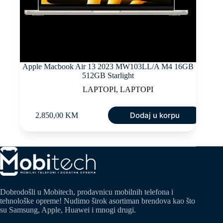
Apple Macbook Air 13 2023 MW103LL/A M4 16GB
512GB Starlight
LAPTOPI
,
LAPTOPI
Dodaj u korpu
2.850,00
KM
Dobrodošli u Mobitech, prodavnicu mobilnih telefona i
tehnološke opreme! Nudimo širok asortiman brendova kao što
su Samsung, Apple, Huawei i mnogi drugi.