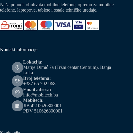
Naša ponuda obuhvata mobilne telefone, opremu za mobilne
telefone, laptopove, tablete i ostale tehničke uređaje.
Kontakt informacije
Lokacija:
Marije Dimić 7a (Tržni centar Centrum), Banja
Luka
Broj telefona:
+387 65 792 968
Email adresa:
info@mobitech.ba
Mobitech:
JIB 4510626800001
PDV 510626800001
Navigacija