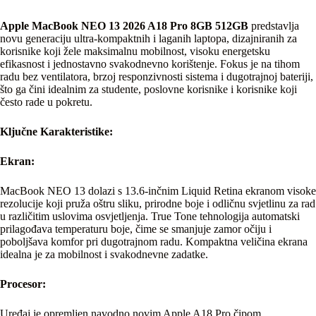
Apple MacBook NEO 13 2026 A18 Pro 8GB 512GB
predstavlja
novu generaciju ultra-kompaktnih i laganih laptopa, dizajniranih za
korisnike koji žele maksimalnu mobilnost, visoku energetsku
efikasnost i jednostavno svakodnevno korištenje. Fokus je na tihom
radu bez ventilatora, brzoj responzivnosti sistema i dugotrajnoj bateriji,
što ga čini idealnim za studente, poslovne korisnike i korisnike koji
često rade u pokretu.
Ključne Karakteristike:
Ekran:
MacBook NEO 13 dolazi s 13.6-inčnim Liquid Retina ekranom visoke
rezolucije koji pruža oštru sliku, prirodne boje i odličnu svjetlinu za rad
u različitim uslovima osvjetljenja. True Tone tehnologija automatski
prilagođava temperaturu boje, čime se smanjuje zamor očiju i
poboljšava komfor pri dugotrajnom radu. Kompaktna veličina ekrana
idealna je za mobilnost i svakodnevne zadatke.
Procesor:
Uređaj je opremljen navodno novim Apple A18 Pro čipom,