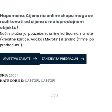
Napomena: Cijene na online shopu mogu se 
razlikovati od cijena u maloprodajnom 
objektu!
Načini plaćanja: pouzećem, online karticama, na rate 
(kreditne kartice, Addiko i Mikrofin) ili žiralno (firme, po 
predračunu).
UPUTSTVO ZA RATE
ZAHTJEV ZA PREDRAČUN
SKU:
23164
KATEGORIJE:
LAPTOPI
,
LAPTOPI
Opis