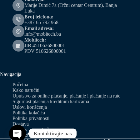
Marije Dimić 7a (Tržni centar Centrum), Banja
Luka
Broj telefona:
+387 65 792 968
Email adresa:
info@mobitech.ba
Mobitech:
JIB 4510626800001
PDV 510626800001
Navigacija
Početna
Kako naručiti
Uputstvo za online plaćanje, plaćanje i plaćanje na rate
Sigurnost plaćanja kreditnim karticama
Uslovi korišćenja
Politika kolačića
Politika privatnosti
Dostava
Zahtjev za predračun
Kontaktirajte nas
Kontakt