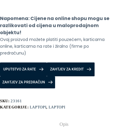
Napomena: Cijene na online shopu mogu se 
razlikovati od cijena u maloprodajnom 
objektu!
Ovaj proizvod možete platiti pouzećem, karticama 
online, karticama na rate i žiralno (firme po 
predračunu)
UPUTSTVO ZA RATE
ZAHTJEV ZA KREDIT
ZAHTJEV ZA PREDRAČUN
SKU:
23161
KATEGORIJE:
LAPTOPI
,
LAPTOPI
Opis