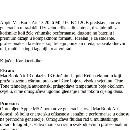
Apple MacBook Air 13 2026 M5 16GB 512GB predstavlja novu
generaciju ultra-lakih i izuzetno efikasnih laptopa, dizajniranih za
korisnike koji žele vrhunske performanse, dugotrajnu bateriju i
premium dizajn u kompaktnom formatu. Idealan je za studente,
profesionalce i kreativce koji trebaju pouzdan uređaj za svakodnevni
rad, multitasking i laganiji kreativni rad.
Ključne Karakteristike:
Ekran:
MacBook Air 13 dolazi s 13.6-inčnim Liquid Retina ekranom koji
pruža izuzetnu oštrinu, precizne i žive boje te visoku svjetlinu. True
Tone tehnologija automatski prilagođava temperaturu boja okolnom
svjetlu, čime omogućava ugodno gledanje i rad tokom cijelog dana.
Procesor:
Opremljen Apple M5 čipom nove generacije, ovaj MacBook Air
donosi još bolju energetsku efikasnost i snažnije performanse u odnosu
na prethodne generacije. Omogućava fluidan rad u multitaskingu,
obradi fotografija, video montaži i svim svakodnevnim profesionalnim
zadacima.