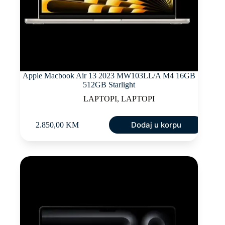
Apple Macbook Air 13 2023 MW103LL/A M4 16GB
512GB Starlight
LAPTOPI
,
LAPTOPI
Dodaj u korpu
2.850,00
KM