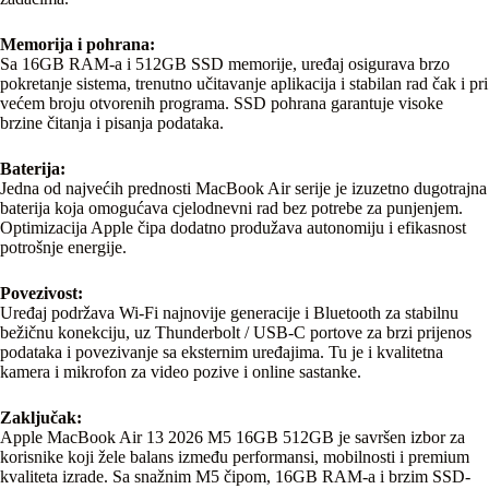
Memorija i pohrana:
Sa 16GB RAM-a i 512GB SSD memorije, uređaj osigurava brzo
pokretanje sistema, trenutno učitavanje aplikacija i stabilan rad čak i pri
većem broju otvorenih programa. SSD pohrana garantuje visoke
brzine čitanja i pisanja podataka.
Baterija:
Jedna od najvećih prednosti MacBook Air serije je izuzetno dugotrajna
baterija koja omogućava cjelodnevni rad bez potrebe za punjenjem.
Optimizacija Apple čipa dodatno produžava autonomiju i efikasnost
potrošnje energije.
Povezivost:
Uređaj podržava Wi-Fi najnovije generacije i Bluetooth za stabilnu
bežičnu konekciju, uz Thunderbolt / USB-C portove za brzi prijenos
podataka i povezivanje sa eksternim uređajima. Tu je i kvalitetna
kamera i mikrofon za video pozive i online sastanke.
Zaključak:
Apple MacBook Air 13 2026 M5 16GB 512GB je savršen izbor za
korisnike koji žele balans između performansi, mobilnosti i premium
kvaliteta izrade. Sa snažnim M5 čipom, 16GB RAM-a i brzim SSD-