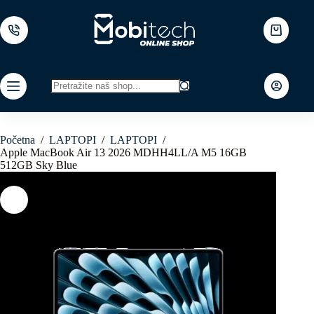
Skip
to
content
Shopping
cart
No
results
Početna
/
LAPTOPI
/
LAPTOPI
/
Apple MacBook Air 13 2026 MDHH4LL/A M5 16GB
512GB Sky Blue