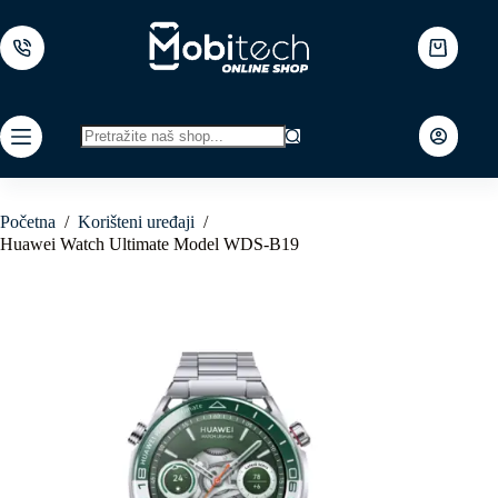
Skip
to
content
Shopping
cart
No
results
Početna
/
Korišteni uređaji
/
Huawei Watch Ultimate Model WDS-B19