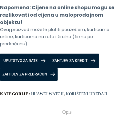
količina
Napomena: Cijene na online shopu mogu se 
razlikovati od cijena u maloprodajnom 
objektu!
Ovaj proizvod možete platiti pouzećem, karticama 
online, karticama na rate i žiralno (firme po 
predračunu)
UPUTSTVO ZA RATE
ZAHTJEV ZA KREDIT
ZAHTJEV ZA PREDRAČUN
KATEGORIJE:
HUAWEI WATCH
,
KORIŠTENI UREĐAJI
Opis