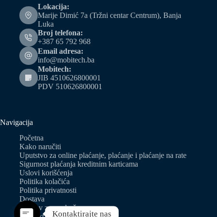
Lokacija:
Marije Dimić 7a (Tržni centar Centrum), Banja
Luka
Broj telefona:
+387 65 792 968
Email adresa:
info@mobitech.ba
Mobitech:
JIB 4510626800001
PDV 510626800001
Navigacija
Početna
Kako naručiti
Uputstvo za online plaćanje, plaćanje i plaćanje na rate
Sigurnost plaćanja kreditnim karticama
Uslovi korišćenja
Politika kolačića
Politika privatnosti
Dostava
Zahtjev za predračun
Kontaktirajte nas
Kontakt