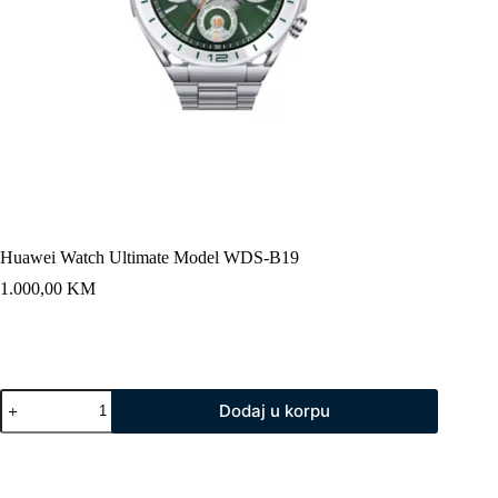
Huawei Watch Ultimate Model WDS-B19
1.000,00
KM
Huawei
Dodaj u korpu
Watch
Ultimate
Model
WDS-
B19