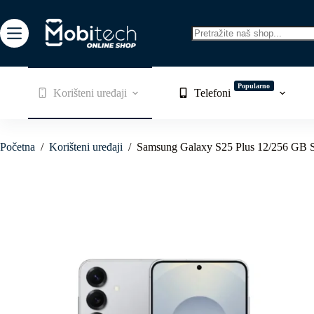
Skip
to
content
No
results
Popularno
Korišteni uređaji
Telefoni
Početna
/
Korišteni uređaji
/
Samsung Galaxy S25 Plus 12/256 GB 