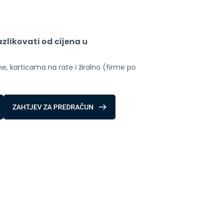
likovati od cijena u 
, karticama na rate i žiralno (firme po 
ZAHTJEV ZA PREDRAČUN