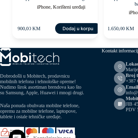
b
iPhone
,
Korišteni uređaji
iPho
Dodaj u korpu
900,00
KM
1.650,00
KM
Kontakt informaci
Lokac
Marije
Broj t
Dobrodošli u Mobitech, prodavnicu
+387 
mobilnih telefona i tehnološke opreme!
Email
Nudimo širok asortiman brendova kao što
info@
su Samsung, Apple, Huawei i mnogi drugi.
Mobit
JIB 4
Naša ponuda obuhvata mobilne telefone,
PDV 
opremu za mobilne telefone, laptopove,
tablete i ostale tehničke uređaje.