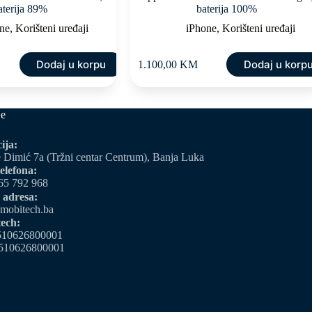
aterija 89%
baterija 100%
ne
,
Korišteni uređaji
iPhone
,
Korišteni uređaji
Dodaj u korpu
Dodaj u korp
1.100,00
KM
je
ija:
 Dimić 7a (Tržni centar Centrum), Banja Luka
elefona:
65 792 968
 adresa:
mobitech.ba
ech:
510626800001
510626800001