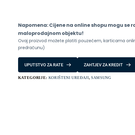
Plus
12/256
GB
Silver
Shadow
Napomena: Cijene na online shopu mogu se raz
količina
maloprodajnom objektu!
Ovaj proizvod možete platiti pouzećem, karticama online
predračunu)
UPUTSTVO ZA RATE
ZAHTJEV ZA KREDIT
KATEGORIJE:
KORIŠTENI UREĐAJI
,
SAMSUNG