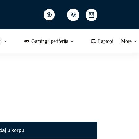
Shopping
cart
i
Gaming i periferija
Laptopi
More
daj u korpu