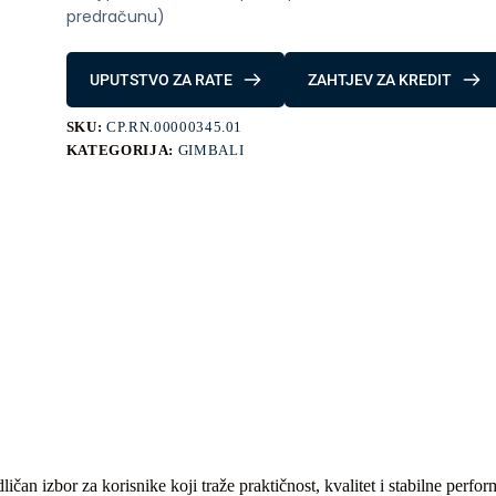
predračunu)
UPUTSTVO ZA RATE
ZAHTJEV ZA KREDIT
SKU:
CP.RN.00000345.01
KATEGORIJA:
GIMBALI
an izbor za korisnike koji traže praktičnost, kvalitet i stabilne perfo