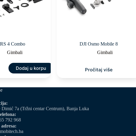
 RS 4 Combo
DJI Osmo Mobile 8
Gimbali
Gimbali
Dodaj u korpu
Pročitaj više
je
ija:
 Dimić 7a (Tržni centar Centrum), Banja Luka
elefona:
65 792 968
 adresa:
mobitech.ba