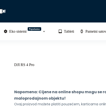
Popularno
Eko sistemi
Tableti
Pametni satov
DJI RS 4 Pro
Napomena: Cijene na online shopu mogu se raz
maloprodajnom objektu!
Ovaj proizvod možete platiti pouzećem, karticama online