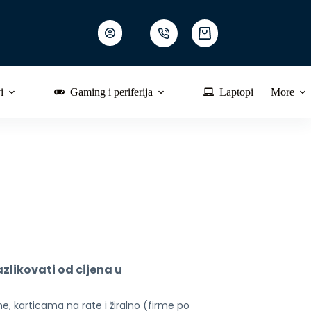
Shopping
cart
i
Gaming i periferija
Laptopi
More
likovati od cijena u 
, karticama na rate i žiralno (firme po 