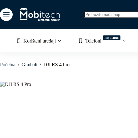
Skip
to
content
No
results
Popularno
Korišteni uređaji
Telefoni
Početna
/
Gimbali
/
DJI RS 4 Pro