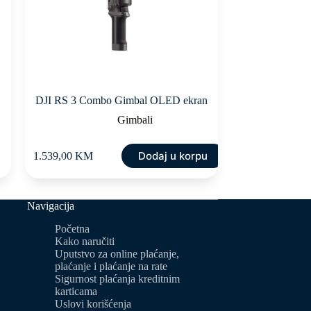
DJI RS 3 Combo Gimbal OLED ekran
Gimbali
Dodaj u korpu
1.539,00
KM
Navigacija
Početna
Kako naručiti
Uputstvo za online plaćanje,
plaćanje i plaćanje na rate
Sigurnost plaćanja kreditnim
karticama
Uslovi korišćenja