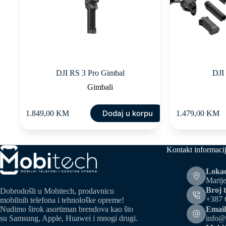
DJI RS 3 Pro Gimbal
DJI
Gimbali
Dodaj u korpu
1.849,00
KM
1.479,00
KM
Kontakt informaci
Lokac
Marije
Broj t
Dobrodošli u Mobitech, prodavnicu
+387 
mobilnih telefona i tehnološke opreme!
Email
Nudimo širok asortiman brendova kao što
info@
su Samsung, Apple, Huawei i mnogi drugi.