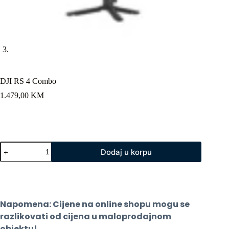
DJI RS 4 Combo
1.479,00
KM
DJI
Dodaj u korpu
RS
4
Combo
količina
Napomena: Cijene na online shopu mogu se 
razlikovati od cijena u maloprodajnom 
objektu!