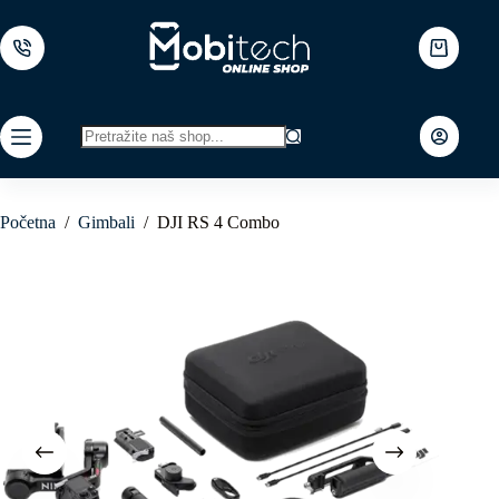
Skip
to
content
Shopping
cart
No
results
Početna
/
Gimbali
/
DJI RS 4 Combo