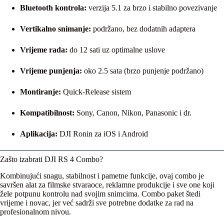
Bluetooth kontrola:
verzija 5.1 za brzo i stabilno povezivanje
Vertikalno snimanje:
podržano, bez dodatnih adaptera
Vrijeme rada:
do 12 sati uz optimalne uslove
Vrijeme punjenja:
oko 2.5 sata (brzo punjenje podržano)
Montiranje:
Quick-Release sistem
Kompatibilnost:
Sony, Canon, Nikon, Panasonic i dr.
Aplikacija:
DJI Ronin za iOS i Android
Zašto izabrati DJI RS 4 Combo?
Kombinujući snagu, stabilnost i pametne funkcije, ovaj combo je
savršen alat za filmske stvaraoce, reklamne produkcije i sve one koji
žele potpunu kontrolu nad svojim snimcima. Combo paket štedi
vrijeme i novac, jer već sadrži sve potrebne dodatke za rad na
profesionalnom nivou.