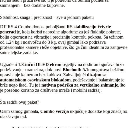
rad na setu i pruža sve što ti je potrebno da odmah počneš sa
snimanjem – bez dodatne kupovine.
Stabilnost, snaga i preciznost – sve u jednom paketu
DJI RS 4 Combo donosi poboljšanu
RS stabilizaciju četvrte
generacije
, koja koristi napredne algoritme za još fluidnije pokrete,
bolju otpornost na vibracije i precizniju kontrolu pokreta. Sa težinom
od 1.24 kg i nosivošću do 3 kg, ovaj gimbal lako podržava
profesionalne kamere i teže objektive, što ga čini idealnim za zahtjevne
snimateljske zadatke.
Ugrađeni
1.8-inčni OLED ekran
osjetljiv na dodir omogućava brzo
podešavanje parametara, dok novi
Bluetooth 5.1
omogućava bežično
upravljanje kamerom bez kablova. Zahvaljujući
dizajnu sa
automatskom osovinskom blokadom
, podešavanje i balansiranje je
brže nego ikad. Tu je i
nativna podrška za vertikalno snimanje
, što
je posebno korisno za društvene mreže i mobilni sadržaj.
Šta sadrži ovaj paket?
Osim samog gimbala,
Combo verzija
uključuje dodatke koji značajno
olakšavaju rad: