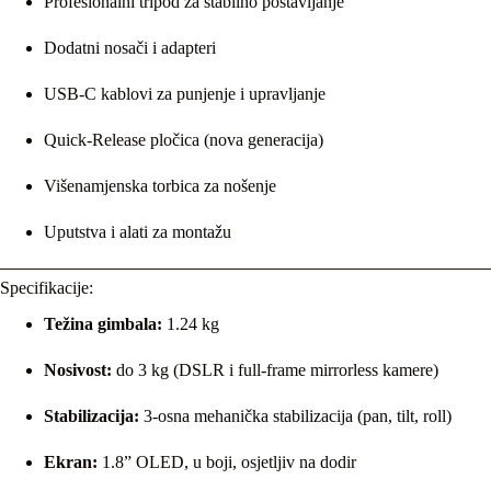
Profesionalni tripod za stabilno postavljanje
Dodatni nosači i adapteri
USB-C kablovi za punjenje i upravljanje
Quick-Release pločica (nova generacija)
Višenamjenska torbica za nošenje
Uputstva i alati za montažu
Specifikacije:
Težina gimbala:
1.24 kg
Nosivost:
do 3 kg (DSLR i full-frame mirrorless kamere)
Stabilizacija:
3-osna mehanička stabilizacija (pan, tilt, roll)
Ekran:
1.8” OLED, u boji, osjetljiv na dodir