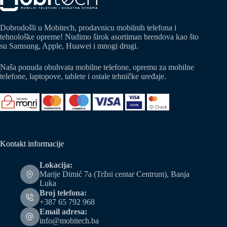
Dobrodošli u Mobitech, prodavnicu mobilnih telefona i
tehnološke opreme! Nudimo širok asortiman brendova kao što
su Samsung, Apple, Huawei i mnogi drugi.
Naša ponuda obuhvata mobilne telefone, opremu za mobilne
telefone, laptopove, tablete i ostale tehničke uređaje.
Kontakt informacije
Lokacija:
Marije Dimić 7a (Tržni centar Centrum), Banja
Luka
Broj telefona:
+387 65 792 968
Email adresa:
info@mobitech.ba