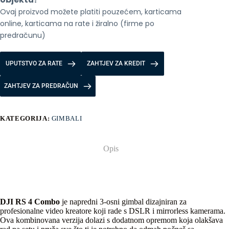
Ovaj proizvod možete platiti pouzećem, karticama 
online, karticama na rate i žiralno (firme po 
predračunu)
UPUTSTVO ZA RATE
ZAHTJEV ZA KREDIT
ZAHTJEV ZA PREDRAČUN
KATEGORIJA:
GIMBALI
Opis
DJI RS 4 Combo
je napredni 3-osni gimbal dizajniran za
profesionalne video kreatore koji rade s DSLR i mirrorless kamerama.
Ova kombinovana verzija dolazi s dodatnom opremom koja olakšava