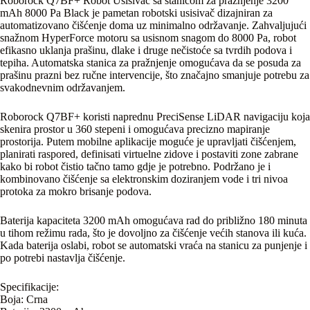
Roborock Q7BF+ Robot Usisivač sa stanicom za pražnjenje 3200
mAh 8000 Pa Black je pametan robotski usisivač dizajniran za
automatizovano čišćenje doma uz minimalno održavanje. Zahvaljujući
snažnom HyperForce motoru sa usisnom snagom do 8000 Pa, robot
efikasno uklanja prašinu, dlake i druge nečistoće sa tvrdih podova i
tepiha. Automatska stanica za pražnjenje omogućava da se posuda za
prašinu prazni bez ručne intervencije, što značajno smanjuje potrebu za
svakodnevnim održavanjem.
Roborock Q7BF+ koristi naprednu PreciSense LiDAR navigaciju koja
skenira prostor u 360 stepeni i omogućava precizno mapiranje
prostorija. Putem mobilne aplikacije moguće je upravljati čišćenjem,
planirati raspored, definisati virtuelne zidove i postaviti zone zabrane
kako bi robot čistio tačno tamo gdje je potrebno. Podržano je i
kombinovano čišćenje sa elektronskim doziranjem vode i tri nivoa
protoka za mokro brisanje podova.
Baterija kapaciteta 3200 mAh omogućava rad do približno 180 minuta
u tihom režimu rada, što je dovoljno za čišćenje većih stanova ili kuća.
Kada baterija oslabi, robot se automatski vraća na stanicu za punjenje i
po potrebi nastavlja čišćenje.
Specifikacije:
Boja: Crna