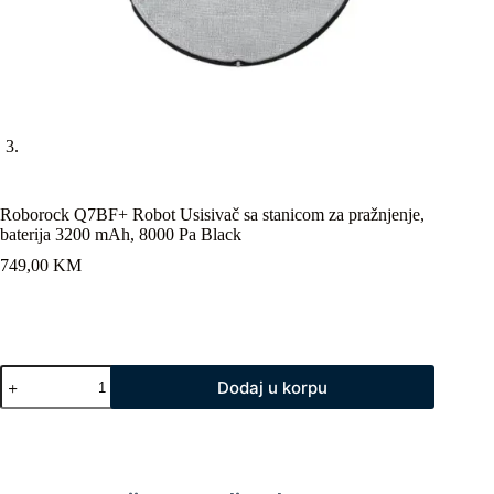
Roborock Q7BF+ Robot Usisivač sa stanicom za pražnjenje,
baterija 3200 mAh, 8000 Pa Black
749,00
KM
Roborock
Dodaj u korpu
Q7BF+
Robot
Usisivač
sa
stanicom
za