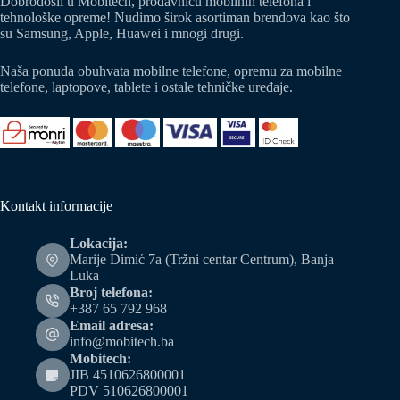
Dobrodošli u Mobitech, prodavnicu mobilnih telefona i
tehnološke opreme! Nudimo širok asortiman brendova kao što
su Samsung, Apple, Huawei i mnogi drugi.
Naša ponuda obuhvata mobilne telefone, opremu za mobilne
telefone, laptopove, tablete i ostale tehničke uređaje.
Kontakt informacije
Lokacija:
Marije Dimić 7a (Tržni centar Centrum), Banja
Luka
Broj telefona:
+387 65 792 968
Email adresa:
info@mobitech.ba
Mobitech:
JIB 4510626800001
PDV 510626800001