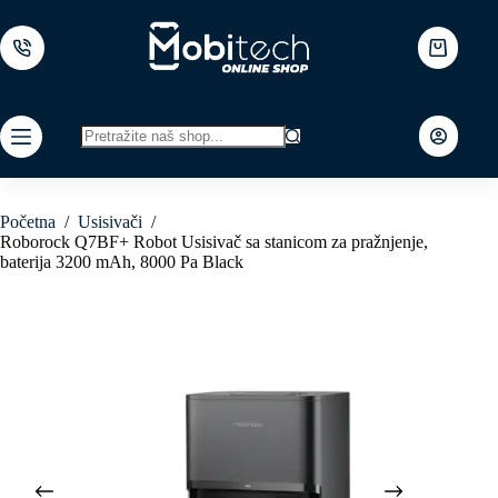
Skip
to
content
Shopping
cart
No
results
Početna
/
Usisivači
/
Roborock Q7BF+ Robot Usisivač sa stanicom za pražnjenje,
baterija 3200 mAh, 8000 Pa Black