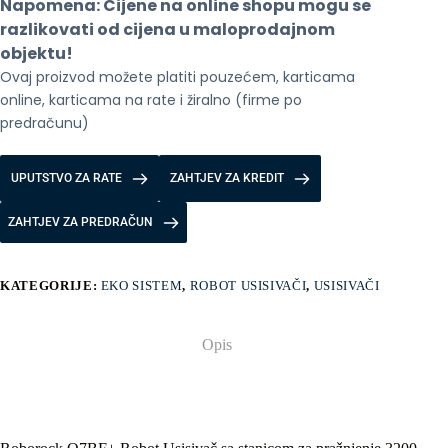
Napomena: Cijene na online shopu mogu se 
pražnjenje,
baterija
razlikovati od cijena u maloprodajnom 
3200
objektu!
mAh,
Ovaj proizvod možete platiti pouzećem, karticama 
8000
Pa
online, karticama na rate i žiralno (firme po 
Black
predračunu)
količina
UPUTSTVO ZA RATE
ZAHTJEV ZA KREDIT
ZAHTJEV ZA PREDRAČUN
KATEGORIJE:
EKO SISTEM
,
ROBOT USISIVAČI
,
USISIVAČI
Opis