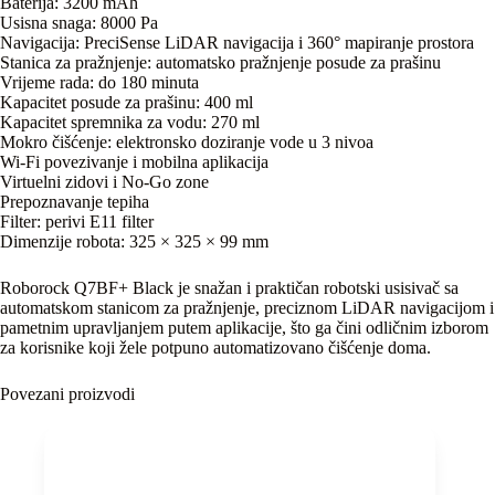
Baterija: 3200 mAh
Usisna snaga: 8000 Pa
Navigacija: PreciSense LiDAR navigacija i 360° mapiranje prostora
Stanica za pražnjenje: automatsko pražnjenje posude za prašinu
Vrijeme rada: do 180 minuta
Kapacitet posude za prašinu: 400 ml
Kapacitet spremnika za vodu: 270 ml
Mokro čišćenje: elektronsko doziranje vode u 3 nivoa
Wi-Fi povezivanje i mobilna aplikacija
Virtuelni zidovi i No-Go zone
Prepoznavanje tepiha
Filter: perivi E11 filter
Dimenzije robota: 325 × 325 × 99 mm
Roborock Q7BF+ Black je snažan i praktičan robotski usisivač sa
automatskom stanicom za pražnjenje, preciznom LiDAR navigacijom i
pametnim upravljanjem putem aplikacije, što ga čini odličnim izborom
za korisnike koji žele potpuno automatizovano čišćenje doma.
Povezani proizvodi