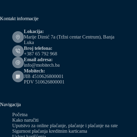
Kontakt informacije
Lokacija:
Marije Dimić 7a (Tržni centar Centrum), Banja
Luka
Broj telefona:
+387 65 792 968
Email adresa:
info@mobitech.ba
Mobitech:
JIB 4510626800001
PDV 510626800001
Navigacija
Početna
Kako naručiti
Uputstvo za online plaćanje, plaćanje i plaćanje na rate
Sigurnost plaćanja kreditnim karticama
Uslovi korišćenja