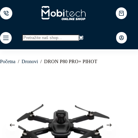
Skip
to
content
Shopping
cart
No
results
Početna
/
Dronovi
/
DRON P80 PRO+ PIHOT