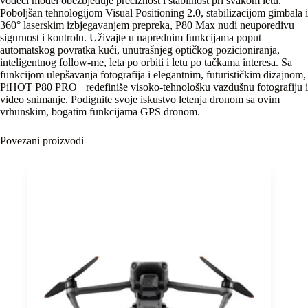
vodeći model obezbjeđuje preciznost i stabilnost pri svakom letu.
Poboljšan tehnologijom Visual Positioning 2.0, stabilizacijom gimbala i
360° laserskim izbjegavanjem prepreka, P80 Max nudi neuporedivu
sigurnost i kontrolu. Uživajte u naprednim funkcijama poput
automatskog povratka kući, unutrašnjeg optičkog pozicioniranja,
inteligentnog follow-me, leta po orbiti i letu po tačkama interesa. Sa
funkcijom ulepšavanja fotografija i elegantnim, futurističkim dizajnom,
PiHOT P80 PRO+ redefiniše visoko-tehnološku vazdušnu fotografiju i
video snimanje. Podignite svoje iskustvo letenja dronom sa ovim
vrhunskim, bogatim funkcijama GPS dronom.
Povezani proizvodi