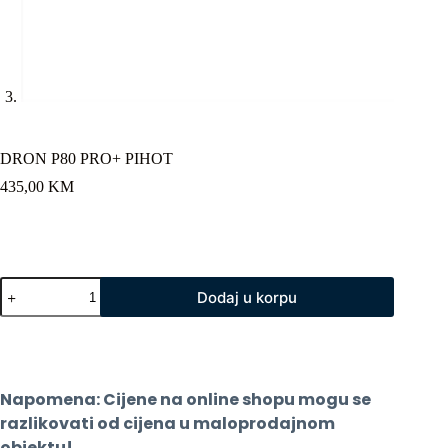
DRON P80 PRO+ PIHOT
435,00
KM
DRON
Dodaj u korpu
P80
PRO+
PIHOT
količina
Napomena: Cijene na online shopu mogu se 
razlikovati od cijena u maloprodajnom 
objektu!