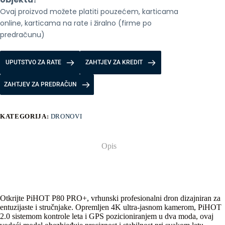
Ovaj proizvod možete platiti pouzećem, karticama 
online, karticama na rate i žiralno (firme po 
predračunu)
UPUTSTVO ZA RATE
ZAHTJEV ZA KREDIT
ZAHTJEV ZA PREDRAČUN
KATEGORIJA:
DRONOVI
Opis
Otkrijte PiHOT P80 PRO+, vrhunski profesionalni dron dizajniran za
entuzijaste i stručnjake. Opremljen 4K ultra-jasnom kamerom, PiHOT
2.0 sistemom kontrole leta i GPS pozicioniranjem u dva moda, ovaj