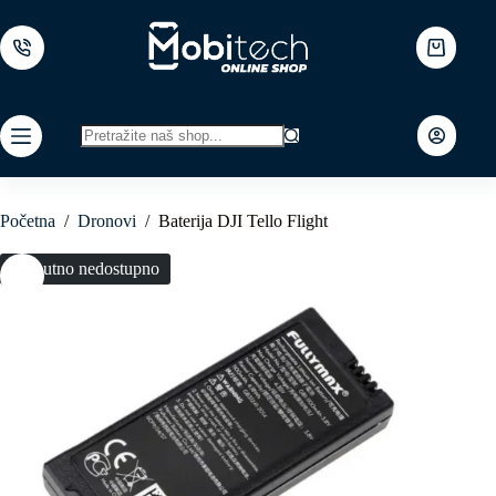
Skip
to
content
Shopping
cart
No
results
Početna
/
Dronovi
/
Baterija DJI Tello Flight
Trenutno nedostupno