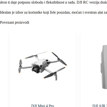
dron ti daje potpunu slobodu i fleksibilnost u radu. DJI RC verzija do
Idealan je izbor za korisnike koji žele pouzdan, moćan i svestran alat z
Povezani proizvodi
DJI Mini 4 Pro
DJI AIR 2