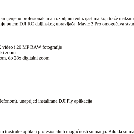
mijenjenu profesionalcima i ozbiljnim entuzijastima koji traže maksima
ju putem DJI RC daljinskog upravljača, Mavic 3 Pro omogućava stvaran
K video i 20 MP RAW fotografije
čki zoom
om, do 28x digitalni zoom
efonom), unaprijed instalirana DJI Fly aplikacija
om trostruke optike i profesionalnih mogućnosti snimanja. Bilo da snim