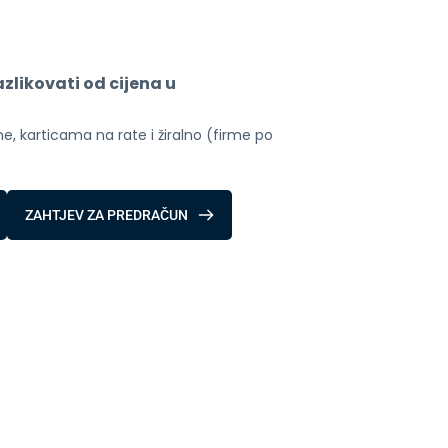
likovati od cijena u 
, karticama na rate i žiralno (firme po 
ZAHTJEV ZA PREDRAČUN