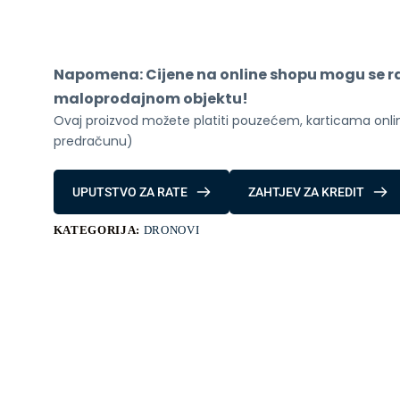
3
Pro
(DJI
RC)
količina
Napomena: Cijene na online shopu mogu se raz
maloprodajnom objektu!
Ovaj proizvod možete platiti pouzećem, karticama online
predračunu)
UPUTSTVO ZA RATE
ZAHTJEV ZA KREDIT
KATEGORIJA:
DRONOVI