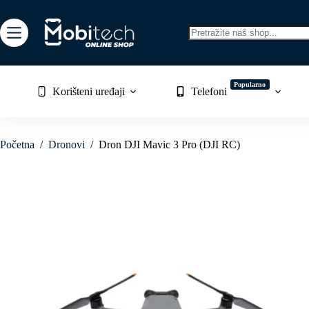
Skip
to
content
No
results
Popularno
Korišteni uređaji
Telefoni
Početna
/
Dronovi
/
Dron DJI Mavic 3 Pro (DJI RC)