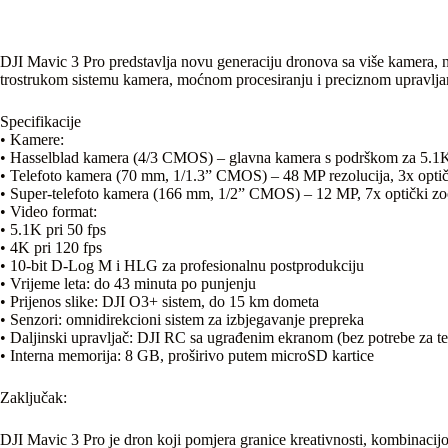
DJI Mavic 3 Pro predstavlja novu generaciju dronova sa više kamera, na
trostrukom sistemu kamera, moćnom procesiranju i preciznom upravljan
Specifikacije
• Kamere:
• Hasselblad kamera (4/3 CMOS) – glavna kamera s podrškom za 5.1
• Telefoto kamera (70 mm, 1/1.3” CMOS) – 48 MP rezolucija, 3x opti
• Super-telefoto kamera (166 mm, 1/2” CMOS) – 12 MP, 7x optički zo
• Video format:
• 5.1K pri 50 fps
• 4K pri 120 fps
• 10-bit D-Log M i HLG za profesionalnu postprodukciju
• Vrijeme leta: do 43 minuta po punjenju
• Prijenos slike: DJI O3+ sistem, do 15 km dometa
• Senzori: omnidirekcioni sistem za izbjegavanje prepreka
• Daljinski upravljač: DJI RC sa ugrađenim ekranom (bez potrebe za tel
• Interna memorija: 8 GB, proširivo putem microSD kartice
Zaključak:
DJI Mavic 3 Pro je dron koji pomjera granice kreativnosti, kombinacij