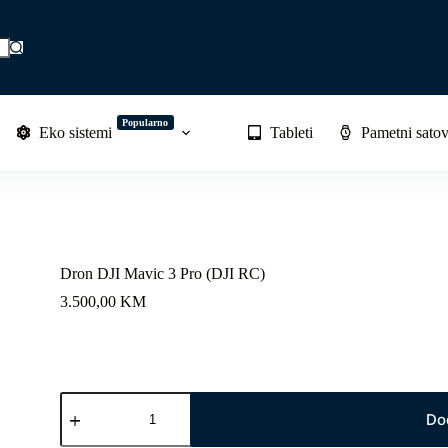
Popularno
Eko sistemi
Tableti
Pametni satov
Dron DJI Mavic 3 Pro (DJI RC)
3.500,00
KM
Dron
DJI
Do
Mavic