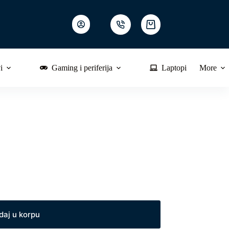
Shopping
cart
i
Gaming i periferija
Laptopi
More
daj u korpu