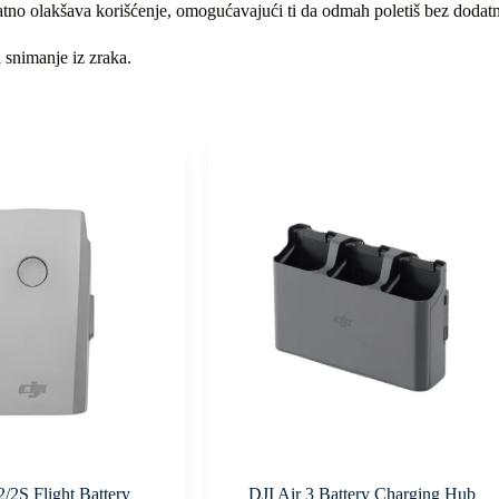
datno olakšava korišćenje, omogućavajući ti da odmah poletiš bez dodat
a snimanje iz zraka.
/2S Flight Battery
DJI Air 3 Battery Charging Hub