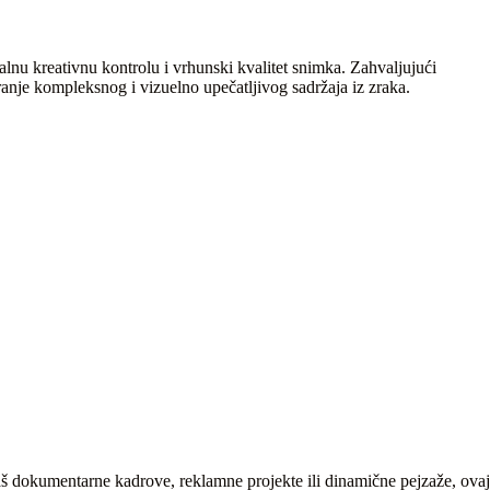
lnu kreativnu kontrolu i vrhunski kvalitet snimka. Zahvaljujući
je kompleksnog i vizuelno upečatljivog sadržaja iz zraka.
aš dokumentarne kadrove, reklamne projekte ili dinamične pejzaže, ovaj