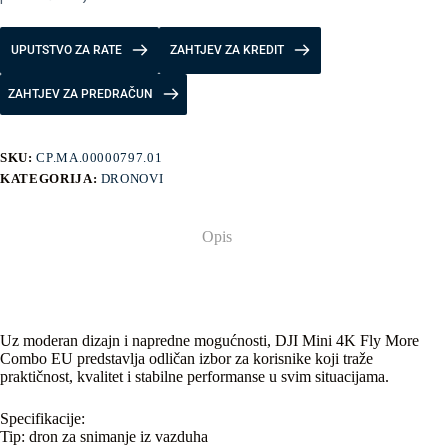
UPUTSTVO ZA RATE
ZAHTJEV ZA KREDIT
ZAHTJEV ZA PREDRAČUN
SKU:
CP.MA.00000797.01
KATEGORIJA:
DRONOVI
Opis
Uz moderan dizajn i napredne mogućnosti, DJI Mini 4K Fly More
Combo EU predstavlja odličan izbor za korisnike koji traže
praktičnost, kvalitet i stabilne performanse u svim situacijama.
Specifikacije:
Tip: dron za snimanje iz vazduha