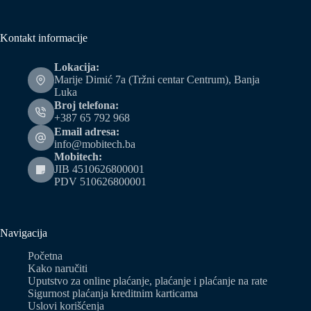
Kontakt informacije
Lokacija:
Marije Dimić 7a (Tržni centar Centrum), Banja
Luka
Broj telefona:
+387 65 792 968
Email adresa:
info@mobitech.ba
Mobitech:
JIB 4510626800001
PDV 510626800001
Navigacija
Početna
Kako naručiti
Uputstvo za online plaćanje, plaćanje i plaćanje na rate
Sigurnost plaćanja kreditnim karticama
Uslovi korišćenja