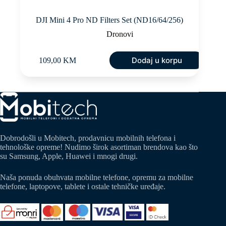
DJI Mini 4 Pro ND Filters Set (ND16/64/256)
Dronovi
Dodaj u korpu
109,00
KM
Dobrodošli u Mobitech, prodavnicu mobilnih telefona i
tehnološke opreme! Nudimo širok asortiman brendova kao što
su Samsung, Apple, Huawei i mnogi drugi.
Naša ponuda obuhvata mobilne telefone, opremu za mobilne
telefone, laptopove, tablete i ostale tehničke uređaje.