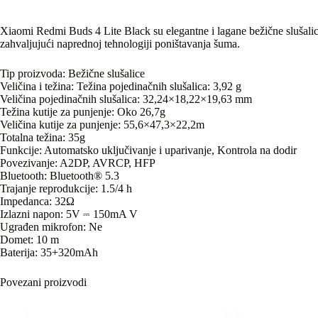
Xiaomi Redmi Buds 4 Lite Black su elegantne i lagane bežične slušalic
zahvaljujući naprednoj tehnologiji poništavanja šuma.
Tip proizvoda: Bežične slušalice
Veličina i težina: Težina pojedinačnih slušalica: 3,92 g
Veličina pojedinačnih slušalica: 32,24×18,22×19,63 mm
Težina kutije za punjenje: Oko 26,7g
Veličina kutije za punjenje: 55,6×47,3×22,2m
Totalna težina: 35g
Funkcije: Automatsko uključivanje i uparivanje, Kontrola na dodir
Povezivanje: A2DP, AVRCP, HFP
Bluetooth: Bluetooth® 5.3
Trajanje reprodukcije: 1.5/4 h
Impedanca: 32Ω
Izlazni napon: 5V ⎓ 150mA V
Ugrađen mikrofon: Ne
Domet: 10 m
Baterija: 35+320mAh
Povezani proizvodi