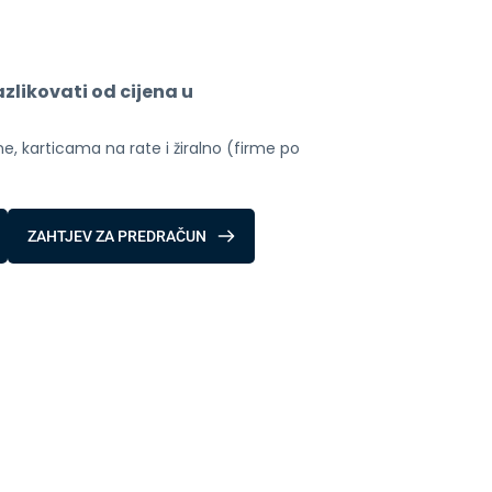
likovati od cijena u 
, karticama na rate i žiralno (firme po 
ZAHTJEV ZA PREDRAČUN