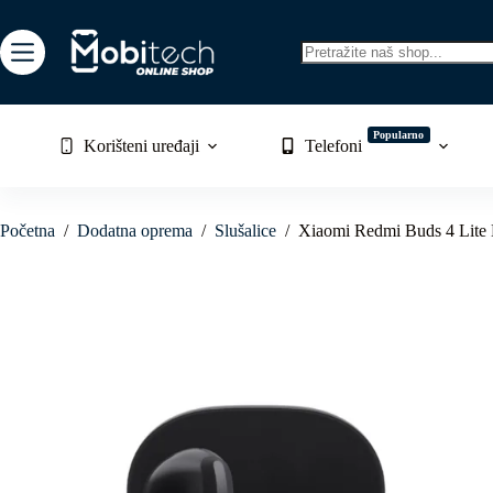
Skip
to
content
No
results
Popularno
Korišteni uređaji
Telefoni
Početna
/
Dodatna oprema
/
Slušalice
/
Xiaomi Redmi Buds 4 Lite 