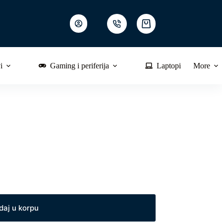
Shopping
cart
i
Gaming i periferija
Laptopi
More
daj u korpu