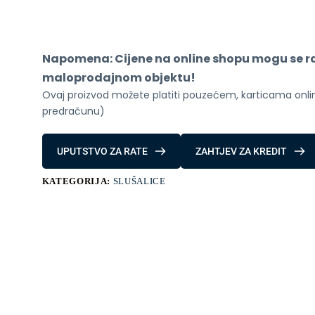
4
Lite
Black
količina
Napomena: Cijene na online shopu mogu se raz
maloprodajnom objektu!
Ovaj proizvod možete platiti pouzećem, karticama online
predračunu)
UPUTSTVO ZA RATE
ZAHTJEV ZA KREDIT
KATEGORIJA:
SLUŠALICE