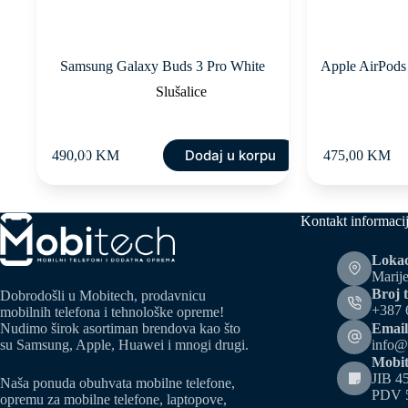
Samsung Galaxy Buds 3 Pro White
Apple AirPo
Slušalice
Dodaj u korpu
490,00
KM
475,00
KM
Kontakt informaci
Lokac
Marije
Broj t
Dobrodošli u Mobitech, prodavnicu
+387 
mobilnih telefona i tehnološke opreme!
Email
Nudimo širok asortiman brendova kao što
info@
su Samsung, Apple, Huawei i mnogi drugi.
Mobit
JIB 4
Naša ponuda obuhvata mobilne telefone,
PDV 
opremu za mobilne telefone, laptopove,