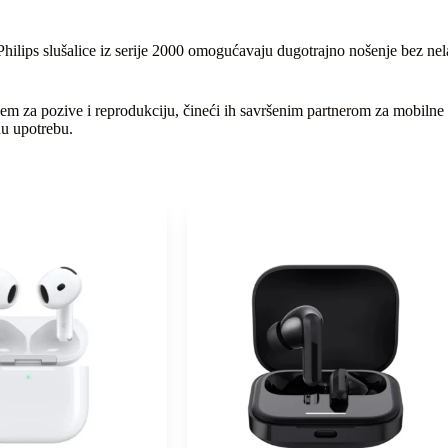
hilips slušalice iz serije 2000 omogućavaju dugotrajno nošenje bez nel
em za pozive i reprodukciju, čineći ih savršenim partnerom za mobilne u
nu upotrebu.