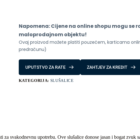
Series
količina
Napomena: Cijene na online shopu mogu se raz
maloprodajnom objektu!
Ovaj proizvod možete platiti pouzećem, karticama online
predračunu)
UPUTSTVO ZA RATE
ZAHTJEV ZA KREDIT
KATEGORIJA:
SLUŠALICE
bnosti za svakodnevnu upotrebu. Ove slušalice donose jasan i bogat zvu