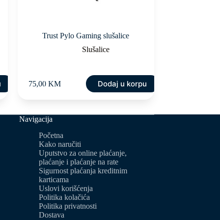
Trust Pylo Gaming slušalice
Slušalice
u
Dodaj u korpu
75,00
KM
Navigacija
Početna
Kako naručiti
Uputstvo za online plaćanje,
plaćanje i plaćanje na rate
Sigurnost plaćanja kreditnim
karticama
Uslovi korišćenja
Politika kolačića
Politika privatnosti
Dostava