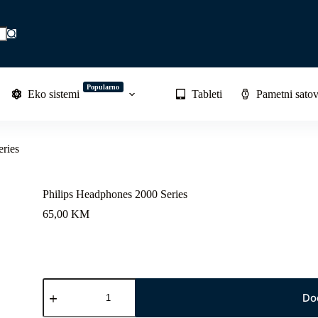
Popularno
Eko sistemi
Tableti
Pametni satov
ries
Philips Headphones 2000 Series
65,00
KM
Philips
Headphones
Do
2000