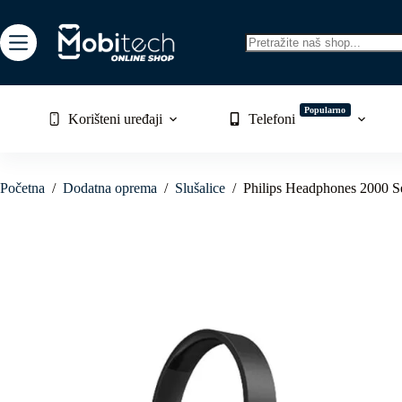
Skip
to
content
No
results
Popularno
Korišteni uređaji
Telefoni
Početna
/
Dodatna oprema
/
Slušalice
/
Philips Headphones 2000 Se