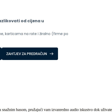
likovati od cijena u 
, karticama na rate i žiralno (firme po 
ZAHTJEV ZA PREDRAČUN
k sa snažnim basom, pružajući vam izvanredno audio iskustvo dok uživate