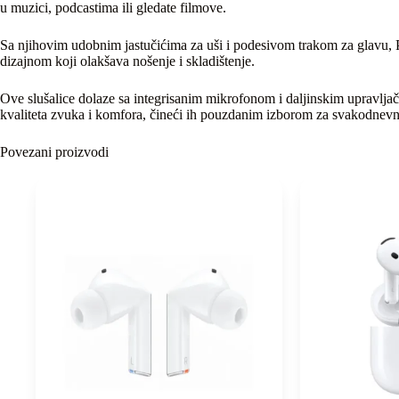
u muzici, podcastima ili gledate filmove.
Sa njihovim udobnim jastučićima za uši i podesivom trakom za glavu, P
dizajnom koji olakšava nošenje i skladištenje.
Ove slušalice dolaze sa integrisanim mikrofonom i daljinskim upravljač
kvaliteta zvuka i komfora, čineći ih pouzdanim izborom za svakodnev
Povezani proizvodi