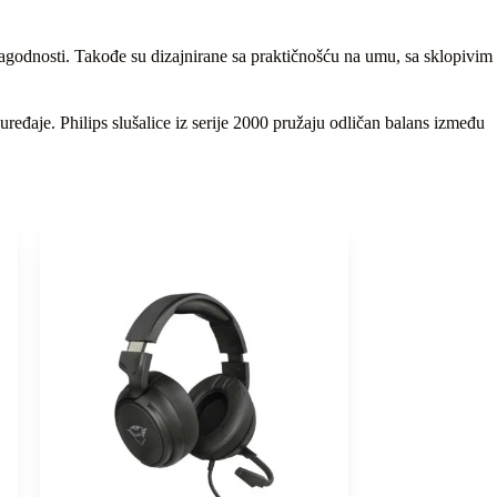
agodnosti. Takođe su dizajnirane sa praktičnošću na umu, sa sklopivim
ređaje. Philips slušalice iz serije 2000 pružaju odličan balans između