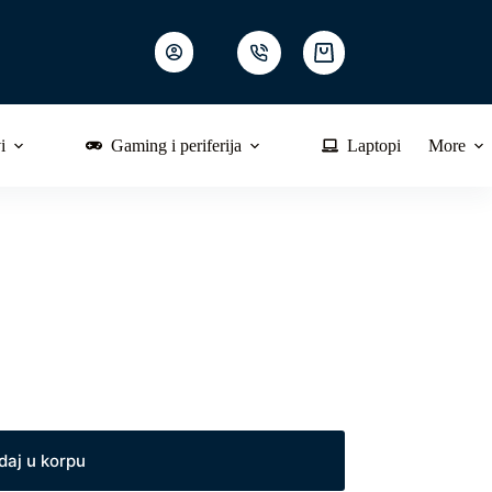
Shopping
cart
i
Gaming i periferija
Laptopi
More
daj u korpu