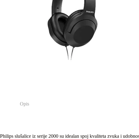
Opis
Philips slušalice iz serije 2000 su idealan spoj kvaliteta zvuka i udo