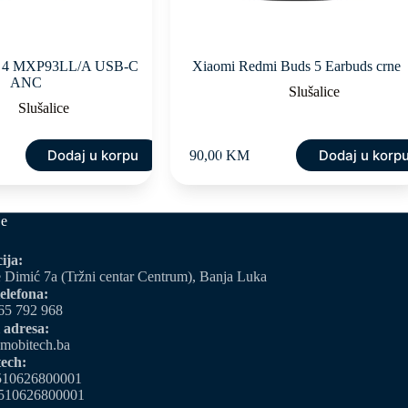
ds 4 MXP93LL/A USB-C
Xiaomi Redmi Buds 5 Earbuds crne
ANC
Slušalice
Slušalice
Dodaj u korpu
Dodaj u korp
90,00
KM
je
ija:
 Dimić 7a (Tržni centar Centrum), Banja Luka
elefona:
65 792 968
 adresa:
mobitech.ba
ech:
510626800001
510626800001