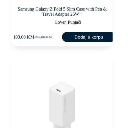
Samsung Galaxy Z Fold 5 Slim Case with Pen &
Travel Adapter 25W ‘
Cover
,
Punjači
Dodaj u korpu
100,00
KM
195,00
KM
Original
Current
price
price
was:
is:
195,00 KM.
100,00 KM.