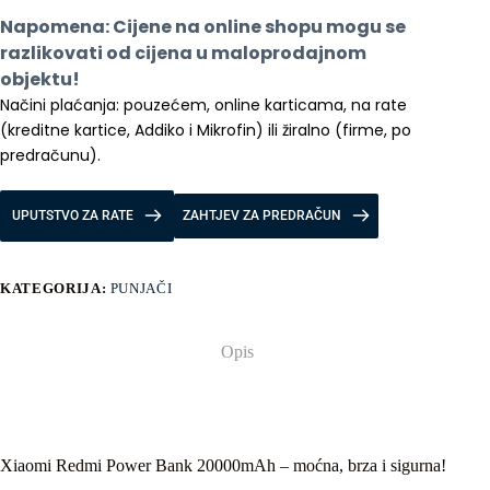
količina
Napomena: Cijene na online shopu mogu se 
razlikovati od cijena u maloprodajnom 
objektu!
Načini plaćanja: pouzećem, online karticama, na rate 
(kreditne kartice, Addiko i Mikrofin) ili žiralno (firme, po 
predračunu).
UPUTSTVO ZA RATE
ZAHTJEV ZA PREDRAČUN
KATEGORIJA:
PUNJAČI
Opis
Xiaomi Redmi Power Bank 20000mAh – moćna, brza i sigurna!