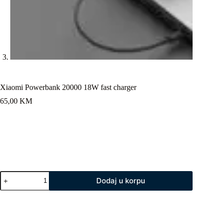
Xiaomi Powerbank 20000 18W fast charger
65,00
KM
Xiaomi
Dodaj u korpu
Powerbank
20000
18W
fast
charger