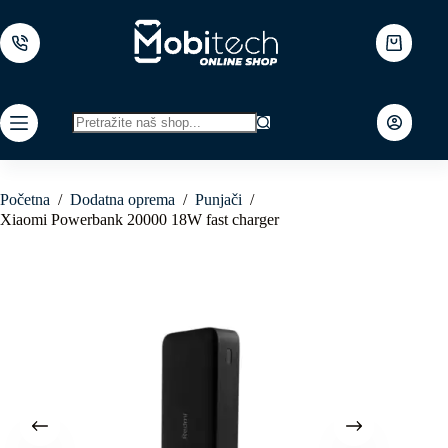
Skip
to
content
Shopping
cart
No
results
Početna
/
Dodatna oprema
/
Punjači
/
Xiaomi Powerbank 20000 18W fast charger