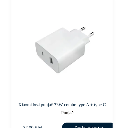
Xiaomi brzi punjač 33W combo type A + type C
Punjači
Dodaj u korpu
37,00
KM