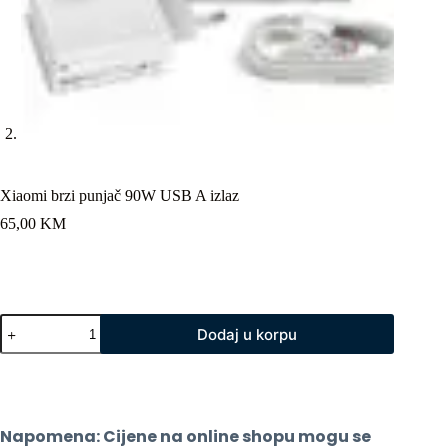
Xiaomi brzi punjač 90W USB A izlaz
65,00
KM
Xiaomi
Dodaj u korpu
brzi
punjač
90W
USB
A
izlaz
Napomena: Cijene na online shopu mogu se 
količina