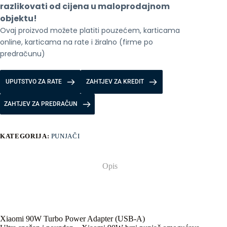
razlikovati od cijena u maloprodajnom 
objektu!
Ovaj proizvod možete platiti pouzećem, karticama 
online, karticama na rate i žiralno (firme po 
predračunu)
UPUTSTVO ZA RATE
ZAHTJEV ZA KREDIT
ZAHTJEV ZA PREDRAČUN
KATEGORIJA:
PUNJAČI
Opis
Xiaomi 90W Turbo Power Adapter (USB-A)