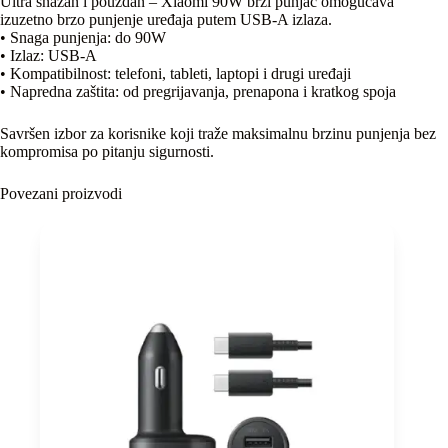
Ultra snažan i pouzdan – Xiaomi 90W brzi punjač omogućava
izuzetno brzo punjenje uređaja putem USB-A izlaza.
• Snaga punjenja: do 90W
• Izlaz: USB-A
• Kompatibilnost: telefoni, tableti, laptopi i drugi uređaji
• Napredna zaštita: od pregrijavanja, prenapona i kratkog spoja
Savršen izbor za korisnike koji traže maksimalnu brzinu punjenja bez
kompromisa po pitanju sigurnosti.
Povezani proizvodi