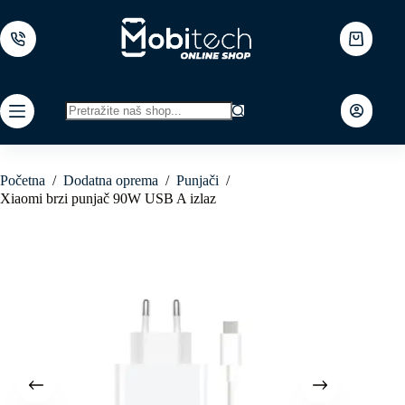
Skip
to
content
Shopping
cart
No
results
Početna
/
Dodatna oprema
/
Punjači
/
Xiaomi brzi punjač 90W USB A izlaz