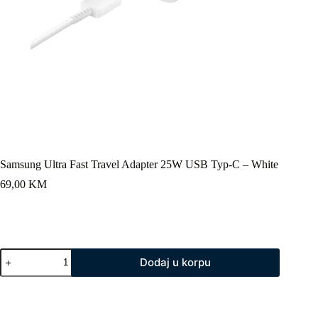
Samsung Ultra Fast Travel Adapter 25W USB Typ-C – White
69,00
KM
Samsung
Dodaj u korpu
Ultra
Fast
Travel
Adapter
25W