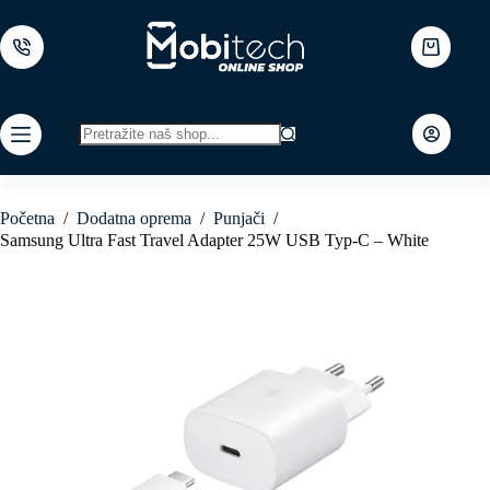
Skip
to
content
Shopping
cart
No
results
Početna
/
Dodatna oprema
/
Punjači
/
Samsung Ultra Fast Travel Adapter 25W USB Typ-C – White