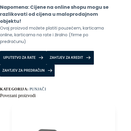
USB
Napomena: Cijene na online shopu mogu se 
Typ-
C
razlikovati od cijena u maloprodajnom 
-
objektu!
White
Ovaj proizvod možete platiti pouzećem, karticama 
količina
online, karticama na rate i žiralno (firme po 
predračunu)
UPUTSTVO ZA RATE
ZAHTJEV ZA KREDIT
ZAHTJEV ZA PREDRAČUN
KATEGORIJA:
PUNJAČI
Povezani proizvodi