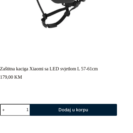
Zaštitna kaciga Xiaomi sa LED svjetlom L 57-61cm
179,00
KM
Zaštitna
Dodaj u korpu
kaciga
Xiaomi
sa
LED
svjetlom