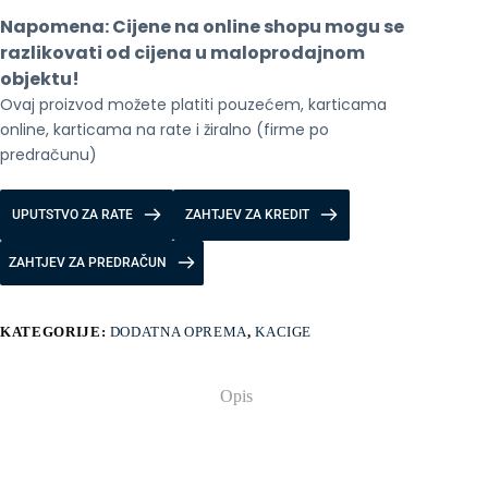
L
Napomena: Cijene na online shopu mogu se 
57-
61cm
razlikovati od cijena u maloprodajnom 
količina
objektu!
Ovaj proizvod možete platiti pouzećem, karticama 
online, karticama na rate i žiralno (firme po 
predračunu)
UPUTSTVO ZA RATE
ZAHTJEV ZA KREDIT
ZAHTJEV ZA PREDRAČUN
KATEGORIJE:
DODATNA OPREMA
,
KACIGE
Opis