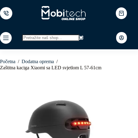
Skip
to
content
Shopping
cart
No
results
Početna
/
Dodatna oprema
/
Zaštitna kaciga Xiaomi sa LED svjetlom L 57-61cm