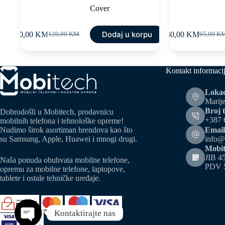
Cover
Dodaj u korpu
70,00
KM
30,00
KM
120,00
KM
65,00
K
Original
Current
Original
Current
price
price
price
price
was:
is:
was:
is:
120,00 KM.
70,00 KM.
65,00 K
30,00 K
Kontakt informaci
Lokac
Marije
Broj t
Dobrodošli u Mobitech, prodavnicu
+387 
mobilnih telefona i tehnološke opreme!
Email
Nudimo širok asortiman brendova kao što
info@
su Samsung, Apple, Huawei i mnogi drugi.
Mobit
JIB 4
Naša ponuda obuhvata mobilne telefone,
PDV 
opremu za mobilne telefone, laptopove,
tablete i ostale tehničke uređaje.
Kontaktirajte nas