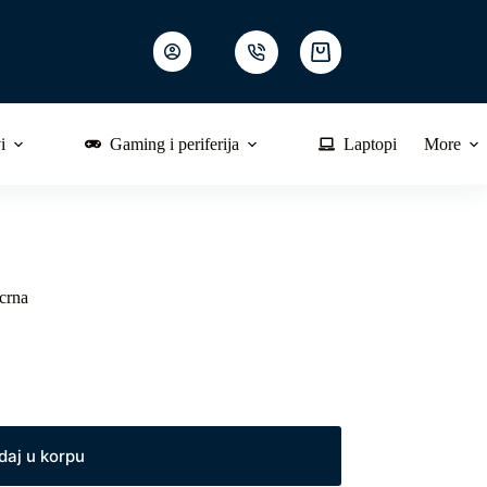
Shopping
cart
i
Gaming i periferija
Laptopi
More
crna
daj u korpu