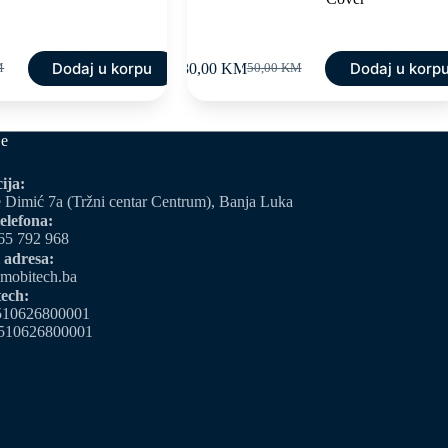
Dodaj u korpu
Dodaj u korp
30,00
KM
M
50,00
KM
Original
Current
price
price
was:
is:
M.
M.
50,00 KM.
30,00 KM.
je
ija:
 Dimić 7a (Tržni centar Centrum), Banja Luka
elefona:
65 792 968
 adresa:
mobitech.ba
ech:
510626800001
510626800001