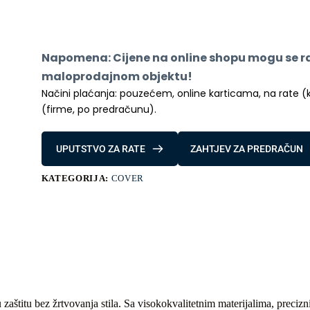
Armor
Samsung
Galaxy
A53
5G
Napomena: Cijene na online shopu mogu se raz
mat
crna
maloprodajnom objektu!
količina
Načini plaćanja: pouzećem, online karticama, na rate (kred
(firme, po predračunu).
UPUTSTVO ZA RATE
ZAHTJEV ZA PREDRAČUN
KATEGORIJA:
COVER
zaštitu bez žrtvovanja stila. Sa visokokvalitetnim materijalima, preci