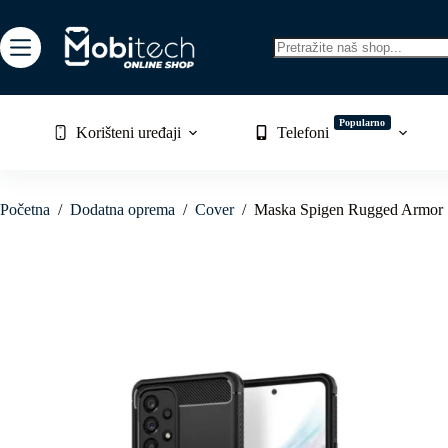
Skip
to
content
No
results
Popularno
Korišteni uređaji
Telefoni
Početna
/
Dodatna oprema
/
Cover
/
Maska Spigen Rugged Armor 