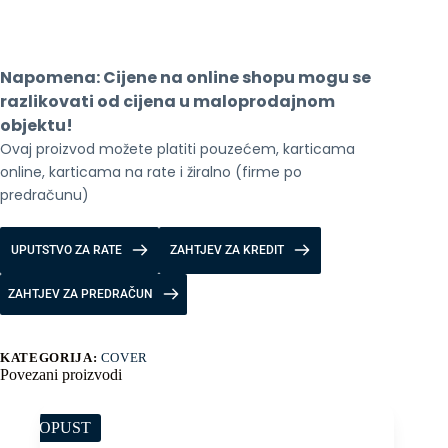
iPhone
14
Pro
količina
Napomena: Cijene na online shopu mogu se 
razlikovati od cijena u maloprodajnom 
objektu!
Ovaj proizvod možete platiti pouzećem, karticama 
online, karticama na rate i žiralno (firme po 
predračunu)
UPUTSTVO ZA RATE
ZAHTJEV ZA KREDIT
ZAHTJEV ZA PREDRAČUN
KATEGORIJA:
COVER
Povezani proizvodi
POPUST