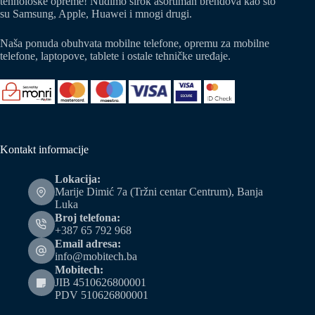
tehnološke opreme! Nudimo širok asortiman brendova kao što
su Samsung, Apple, Huawei i mnogi drugi.
Naša ponuda obuhvata mobilne telefone, opremu za mobilne
telefone, laptopove, tablete i ostale tehničke uređaje.
Kontakt informacije
Lokacija:
Marije Dimić 7a (Tržni centar Centrum), Banja
Luka
Broj telefona:
+387 65 792 968
Email adresa:
info@mobitech.ba
Mobitech:
JIB 4510626800001
PDV 510626800001