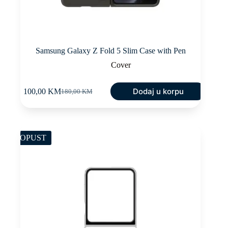
Samsung Galaxy Z Fold 5 Slim Case with Pen
Cover
Dodaj u korpu
100,00
KM
180,00
KM
Original
Current
price
price
was:
is:
180,00 KM.
100,00 KM.
POPUST