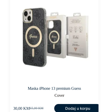
Maska iPhone 13 premium Guess
Cover
Dodaj u korpu
30,00
KM
65,00
KM
Original
Current