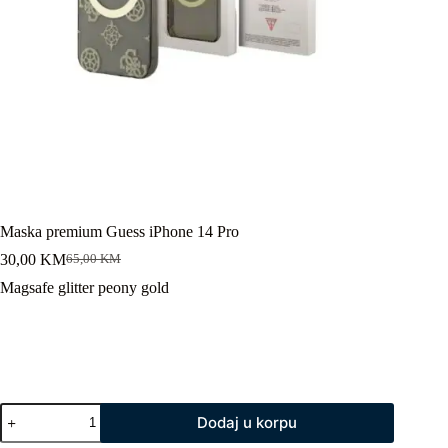
Maska premium Guess iPhone 14 Pro
30,00
KM
65,00
KM
Original
Current
price
price
Magsafe glitter peony gold
was:
is:
65,00 KM.
30,00 KM.
Maska
Dodaj u korpu
premium
Guess