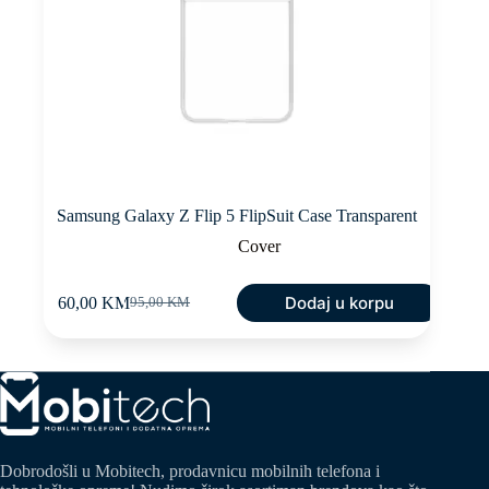
Samsung Galaxy Z Flip 5 FlipSuit Case Transparent
Cover
Dodaj u korpu
60,00
KM
95,00
KM
Original
Current
price
price
was:
is:
95,00 KM.
60,00 KM.
Dobrodošli u Mobitech, prodavnicu mobilnih telefona i