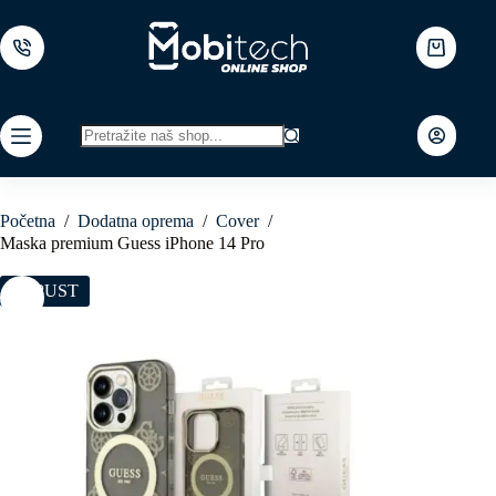
Skip
to
content
Shopping
cart
No
results
Početna
/
Dodatna oprema
/
Cover
/
Maska premium Guess iPhone 14 Pro
POPUST