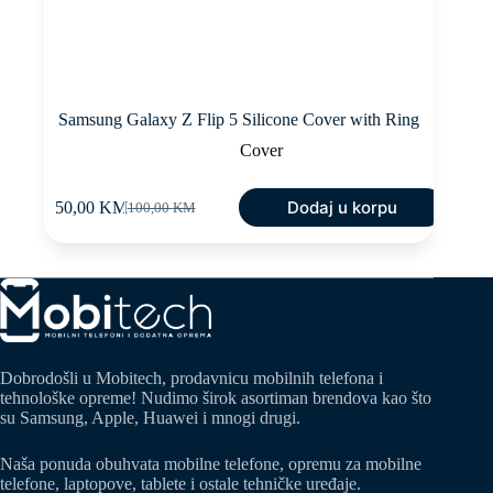
Samsung Galaxy Z Flip 5 Silicone Cover with Ring
Cover
Dodaj u korpu
50,00
KM
100,00
KM
Original
Current
price
price
was:
is:
100,00 KM.
50,00 KM.
Dobrodošli u Mobitech, prodavnicu mobilnih telefona i
tehnološke opreme! Nudimo širok asortiman brendova kao što
su Samsung, Apple, Huawei i mnogi drugi.
Naša ponuda obuhvata mobilne telefone, opremu za mobilne
telefone, laptopove, tablete i ostale tehničke uređaje.