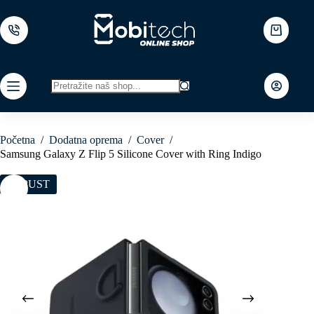
Skip
to
content
Shopping
cart
No
results
Početna
/
Dodatna oprema
/
Cover
/
Samsung Galaxy Z Flip 5 Silicone Cover with Ring Indigo
POPUST