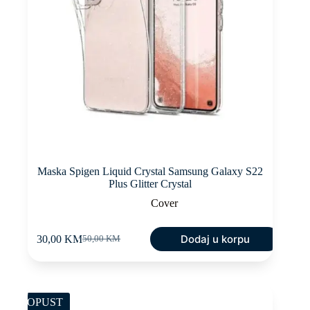
Maska Spigen Liquid Crystal Samsung Galaxy S22
Plus Glitter Crystal
Cover
Dodaj u korpu
30,00
KM
50,00
KM
Original
Current
price
price
was:
is:
50,00 KM.
30,00 KM.
POPUST