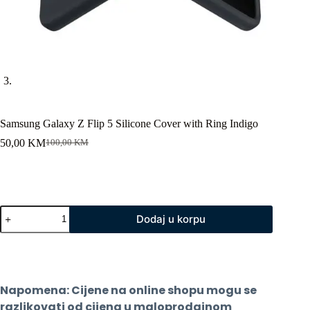
Samsung Galaxy Z Flip 5 Silicone Cover with Ring Indigo
50,00
KM
100,00
KM
Original
Current
price
price
was:
is:
100,00 KM.
50,00 KM.
Samsung
Dodaj u korpu
Galaxy
Z
Flip
5
Silicone
Cover
Napomena: Cijene na online shopu mogu se 
with
Ring
razlikovati od cijena u maloprodajnom 