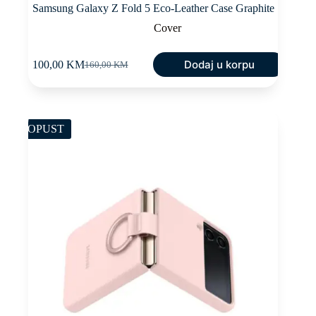
Samsung Galaxy Z Fold 5 Eco-Leather Case Graphite
Cover
Dodaj u korpu
100,00
KM
160,00
KM
Original
Current
price
price
was:
is:
160,00 KM.
100,00 KM.
POPUST