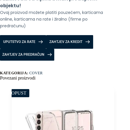
Indigo
objektu!
količina
Ovaj proizvod možete platiti pouzećem, karticama 
online, karticama na rate i žiralno (firme po 
predračunu)
UPUTSTVO ZA RATE
ZAHTJEV ZA KREDIT
ZAHTJEV ZA PREDRAČUN
KATEGORIJA:
COVER
Povezani proizvodi
POPUST