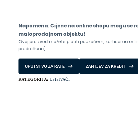
ROBOT
360
C50
količina
Napomena: Cijene na online shopu mogu se raz
maloprodajnom objektu!
Ovaj proizvod možete platiti pouzećem, karticama online
predračunu)
UPUTSTVO ZA RATE
ZAHTJEV ZA KREDIT
KATEGORIJA:
USISIVAČI