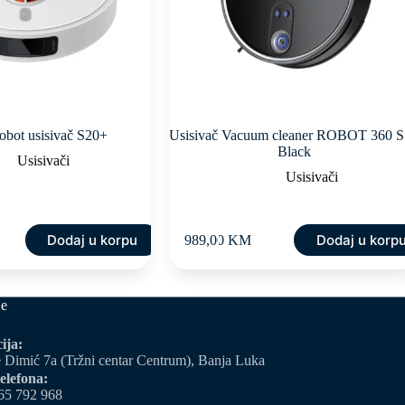
obot usisivač S20+
Usisivač Vacuum cleaner ROBOT 360 
Black
Usisivači
Usisivači
Dodaj u korpu
Dodaj u korp
989,00
KM
je
ija:
 Dimić 7a (Tržni centar Centrum), Banja Luka
elefona:
65 792 968