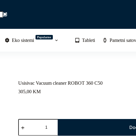
Popularno
Eko sistemi
Tableti
Pametni satov
Usisivac Vacuum cleaner ROBOT 360 C50
305,00
KM
Usisivac
Vacuum
Do
cleaner