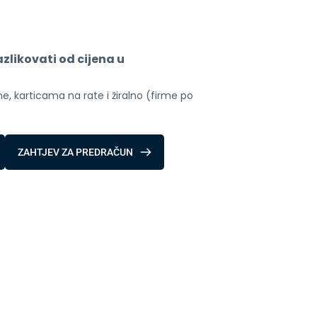
likovati od cijena u 
, karticama na rate i žiralno (firme po 
ZAHTJEV ZA PREDRAČUN