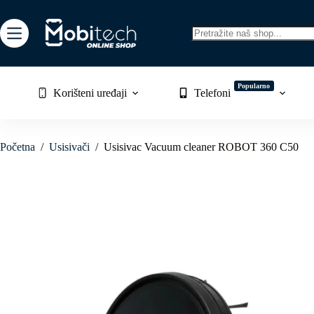
Skip
to
content
No
results
Popularno
Korišteni uređaji
Telefoni
Početna
/
Usisivači
/
Usisivac Vacuum cleaner ROBOT 360 C50