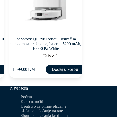
S10
Roborock QR798 Robot Usisivač sa
stanicom za pražnjenje, baterija 5200 mAh,
10000 Pa White
Usisivači
u
Dodaj u korpu
1.599,00
KM
Navigacija
Početna
Kako naručiti
Uputstvo za online plaćanje,
plaćanje i plaćanje na rate
Sigurnost plaćanja kreditnim