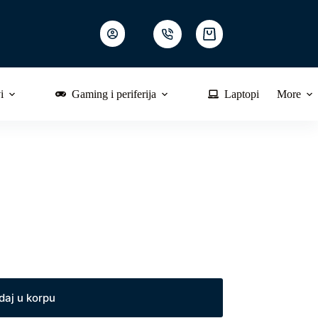
Shopping
cart
i
Gaming i periferija
Laptopi
More
daj u korpu