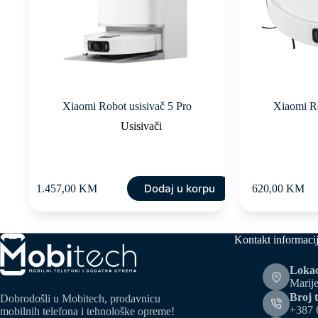
Xiaomi Robot usisivač 5 Pro
Xiaomi R
Usisivači
Dodaj u korpu
1.457,00
KM
620,00
KM
Kontakt informaci
Lokac
Marije
Broj t
Dobrodošli u Mobitech, prodavnicu
+387 
mobilnih telefona i tehnološke opreme!