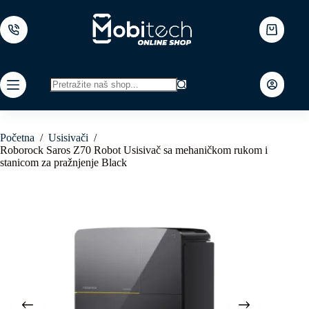
Skip
to
content
Shopping
cart
No
results
Početna
/
Usisivači
/
Roborock Saros Z70 Robot Usisivač sa mehaničkom rukom i
stanicom za pražnjenje Black