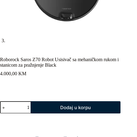
Roborock Saros Z70 Robot Usisivač sa mehaničkom rukom i
stanicom za pražnjenje Black
4.000,00
KM
Roborock
Dodaj u korpu
Saros
Z70
Robot
Usisivač
sa
mehaničkom