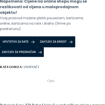
Napomena: Cijene na online shopu mogu se 
rukom
i
razlikovati od cijena u maloprodajnom 
stanicom
objektu!
za
Ovaj proizvod možete platiti pouzećem, karticama 
pražnjenje
Black
online, karticama na rate i žiralno (firme po 
količina
predračunu)
UPUTSTVO ZA RATE
ZAHTJEV ZA KREDIT
ZAHTJEV ZA PREDRAČUN
KATEGORIJA:
USISIVAČI
Opis