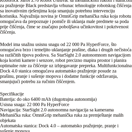
Roborock Saros Z70 Robot Usisivač sa mehaničkom rukom i stanicom
za pražnjenje Black predstavlja vrhunac tehnologije robotskog čišćenja
sa inovativnim rješenjima koja smanjuju potrebnu intervenciju
korisnika. Najvažnija novina je OmniGrip mehanička ruka koja robotu
omogućava da prepoznaje i pomiče ili uklanja male predmete sa poda
prije čišćenja, čime se značajno poboljšava učinkovitost i pokrivenost
čišćenja.
Model ima snažnu usisnu snagu od 22 000 Pa HyperForce, što
omogućava brzo i temeljito uklanjanje prašine, dlaka i drugih nečistoća
sa različitih tipova podova. Sa StarSight 2.0 autonomnom navigacijom
koja koristi kamere i senzore, robot precizno mapira prostor i planira
optimalne rute za čišćenje uz izbjegavanje prepreka. Multifunkcionalna
Dock 4.0 stanica omogućava automatsko pražnjenje posude za
prašinu, pranje i sušenje mopova i dodatne funkcije održavanja,
smanjujući potrebu za ručnim čišćenjem.
Specifikacije
Baterija: do oko 6400 mAh (dugotrajna autonomija)
Usisna snaga: 22 000 Pa HyperForce
Navigacija: StarSight 2.0 autonomna navigacija sa kamerama
Mehanička ruka: OmniGrip mehanička ruka za premještanje malih
objekata
Automatska stanica: Dock 4.0 – automatsko pražnjenje, pranje i
sušenje mopova