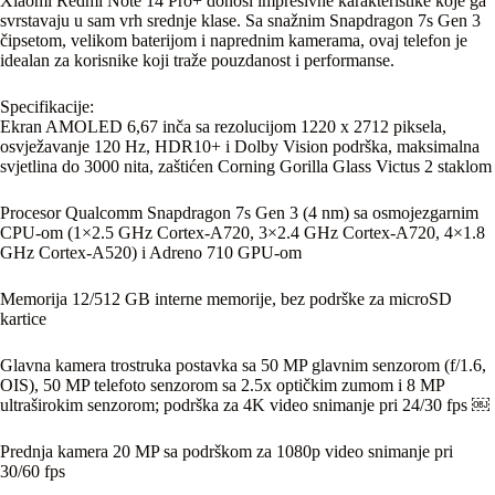
Xiaomi Redmi Note 14 Pro+ donosi impresivne karakteristike koje ga
svrstavaju u sam vrh srednje klase. Sa snažnim Snapdragon 7s Gen 3
čipsetom, velikom baterijom i naprednim kamerama, ovaj telefon je
idealan za korisnike koji traže pouzdanost i performanse.
Specifikacije:
Ekran AMOLED 6,67 inča sa rezolucijom 1220 x 2712 piksela,
osvježavanje 120 Hz, HDR10+ i Dolby Vision podrška, maksimalna
svjetlina do 3000 nita, zaštićen Corning Gorilla Glass Victus 2 staklom
Procesor Qualcomm Snapdragon 7s Gen 3 (4 nm) sa osmojezgarnim
CPU-om (1×2.5 GHz Cortex-A720, 3×2.4 GHz Cortex-A720, 4×1.8
GHz Cortex-A520) i Adreno 710 GPU-om
Memorija 12/512 GB interne memorije, bez podrške za microSD
kartice
Glavna kamera trostruka postavka sa 50 MP glavnim senzorom (f/1.6,
OIS), 50 MP telefoto senzorom sa 2.5x optičkim zumom i 8 MP
ultraširokim senzorom; podrška za 4K video snimanje pri 24/30 fps ￼
Prednja kamera 20 MP sa podrškom za 1080p video snimanje pri
30/60 fps