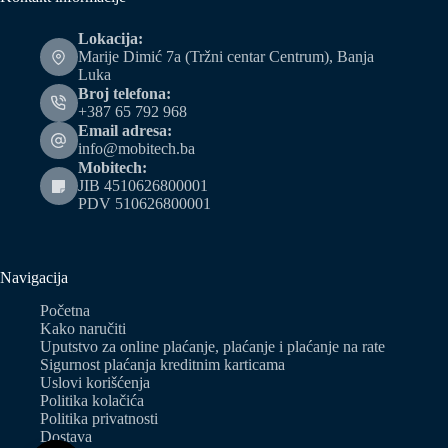
Lokacija:
Marije Dimić 7a (Tržni centar Centrum), Banja
Luka
Broj telefona:
+387 65 792 968
Email adresa:
info@mobitech.ba
Mobitech:
JIB 4510626800001
PDV 510626800001
Navigacija
Početna
Kako naručiti
Uputstvo za online plaćanje, plaćanje i plaćanje na rate
Sigurnost plaćanja kreditnim karticama
Uslovi korišćenja
Politika kolačića
Politika privatnosti
Dostava