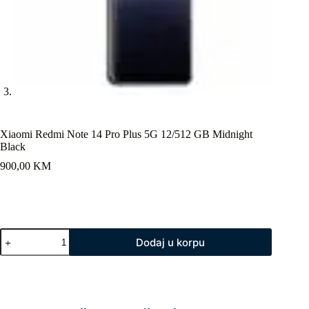
Xiaomi Redmi Note 14 Pro Plus 5G 12/512 GB Midnight
Black
900,00
KM
Xiaomi
Dodaj u korpu
Redmi
Note
14
Pro
Plus
5G