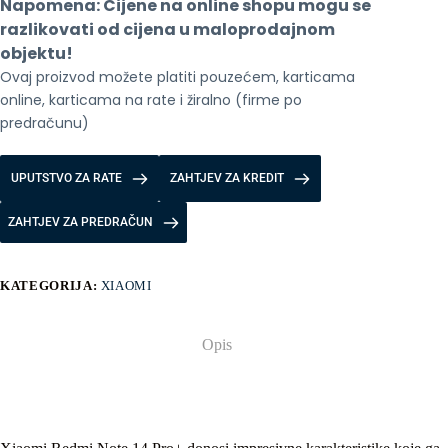
Napomena: Cijene na online shopu mogu se 
12/512
GB
razlikovati od cijena u maloprodajnom 
Midnight
objektu!
Black
Ovaj proizvod možete platiti pouzećem, karticama 
količina
online, karticama na rate i žiralno (firme po 
predračunu)
UPUTSTVO ZA RATE
ZAHTJEV ZA KREDIT
ZAHTJEV ZA PREDRAČUN
KATEGORIJA:
XIAOMI
Opis