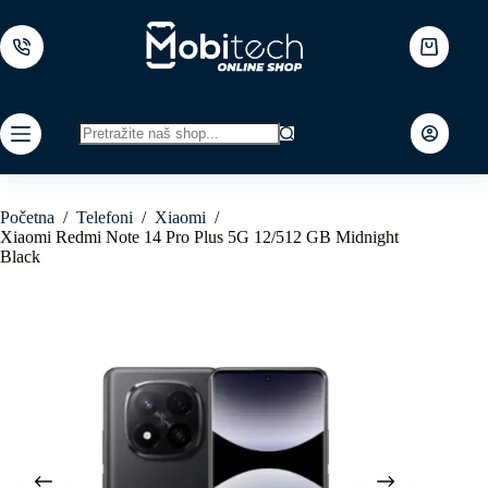
Skip
to
content
Shopping
cart
No
results
Početna
/
Telefoni
/
Xiaomi
/
Xiaomi Redmi Note 14 Pro Plus 5G 12/512 GB Midnight
Black