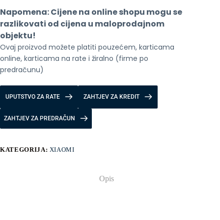
+
Napomena: Cijene na online shopu mogu se 
8/256GB
Midnight
razlikovati od cijena u maloprodajnom 
Black
objektu!
količina
Ovaj proizvod možete platiti pouzećem, karticama 
online, karticama na rate i žiralno (firme po 
predračunu)
UPUTSTVO ZA RATE
ZAHTJEV ZA KREDIT
ZAHTJEV ZA PREDRAČUN
KATEGORIJA:
XIAOMI
Opis