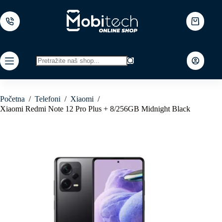
Skip
to
content
Shopping
cart
No
results
Početna
/
Telefoni
/
Xiaomi
/
Xiaomi Redmi Note 12 Pro Plus + 8/256GB Midnight Black