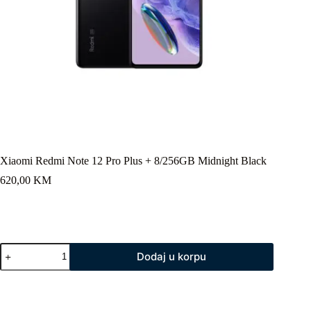
Xiaomi Redmi Note 12 Pro Plus + 8/256GB Midnight Black
620,00
KM
Xiaomi
Dodaj u korpu
Redmi
Note
12
Pro
Plus