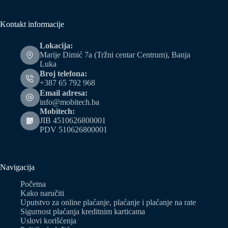
Kontakt informacije
Lokacija:
Marije Dimić 7a (Tržni centar Centrum), Banja
Luka
Broj telefona:
+387 65 792 968
Email adresa:
info@mobitech.ba
Mobitech:
JIB 4510626800001
PDV 510626800001
Navigacija
Početna
Kako naručiti
Uputstvo za online plaćanje, plaćanje i plaćanje na rate
Sigurnost plaćanja kreditnim karticama
Uslovi korišćenja