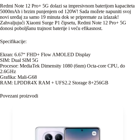
Redmi Note 12 Pro+ 5G dolazi sa impresivnom baterijom kapaciteta
5000mAh i brzim punjenjem od 120W! Sada možete napuniti svoj
novi uređaj za samo 19 minuta dok se pripremate za izlazak!
Zahvaljujući Xiaomi Surge P1 čipsetu, Redmi Note 12 Pro+ 5G
donosi poboljšanu trajnost baterije i veću efikasnost.
Specifikacije:
Ekran: 6.67“ FHD+ Flow AMOLED Display
SIM: Dual SIM 5G
Procesor: MediaTek Dimensity 1080 (6nm) Octa-core CPU, do
2.6GHz
Grafika: Mali-G68
RAM: LPDDR4X RAM + UFS2.2 Storage 8+256GB
Povezani proizvodi